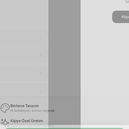
Ana Sayfa
Samsung A50 Telefon Kılıfı
Samsung A50 Free Spirit Telefon Kılıfı
Samsung A50 Free Spirit Telefon Kılıfı
599,00 TL
2. Üründe Net %70 İndirim!
18
17
09
:
:
SAAT
DAKIKA
SANIYE
Marka
Model
Sepete Ekle
Renk
Kırmızı