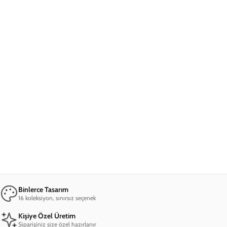
Hızlı Kargo
Siparişiniz aynı gün hazırlanır
Popüler Koleksiyonlar
iPhone 16 Pro Max Kılıf
iPhone 16 Pro Kılıf
iPhone 15 Pro Max Kılıf
iPhone 15 Pro Kılıf
Apple Watch Kordon
AirPods Kılıf
Bilgiler
Mesafeli Satış Sözleşmesi
Gizlilik İlkeleri
Müşteri Hizmetleri
Sıkça Sorulan Sorular
Siparişimi Sorgula
İade & Değişim