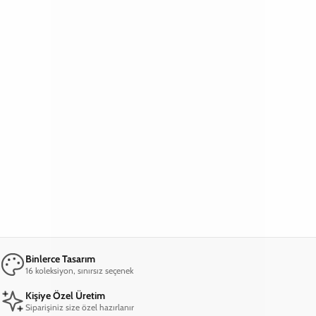
Ana Sayfa
Samsung A73 Telefon Kılıfı
Samsung A73 Pembe Gül Telefon Kılıfı
Samsung A73 Pembe Gül Telefon Kılıfı
599,00 TL
2. Üründe Net %70 İndirim!
18
15
36
:
:
SAAT
DAKIKA
SANIYE
Marka
Model
Materyal