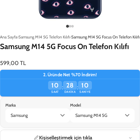
Ana Sayfa
Samsung M14 5G Telefon Kılıfı
Samsung M14 5G Focus On Telefon Kılıfı
Samsung M14 5G Focus On Telefon Kılıfı
599,00 TL
2. Üründe Net %70 İndirim!
10
28
10
:
:
SAAT
DAKIKA
SANIYE
Marka
Model
Samsung
Samsung M14 5G
Kişiselleştirmek için tıkla