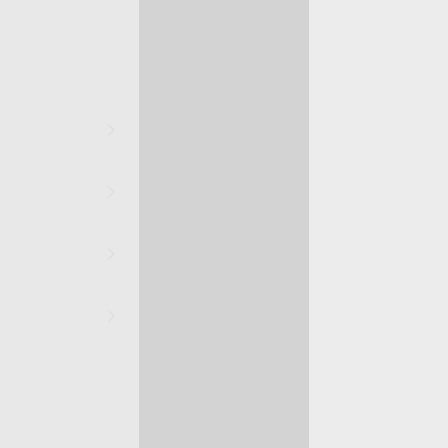
Ana Sayfa
Samsung M14 5G Telefon Kılıfı
Samsung M14 5G Golden Telefon Kılıfı
Samsung M14 5G Golden Telefon Kılıfı
599,00 TL
2. Üründe Net %70 İndirim!
02
57
11
:
:
SAAT
DAKIKA
SANIYE
Marka
Model
Kişiselleştirmek için tıkla