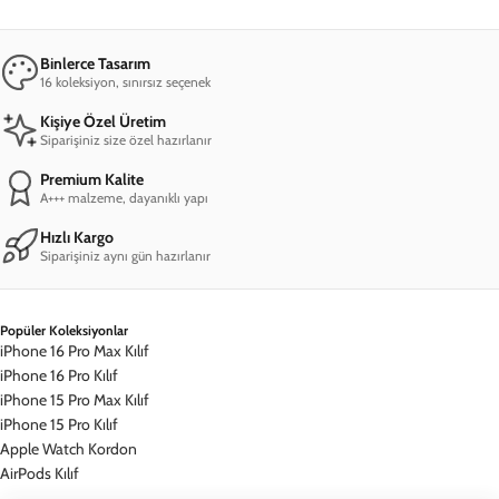
Mesafeli Satış Sözleşmesi
Gizlilik İlkeleri
Müşteri Hizmetleri
Sıkça Sorulan Sorular
Siparişimi Sorgula
İade & Değişim
İletişim
Hesabım
Hesabım
Siparişlerim
Kampanyalardan Haberdar Ol!
©
2026
, DEERCASE
Mesafeli Satış Sözleşmesi
Gizlilik İlkeleri