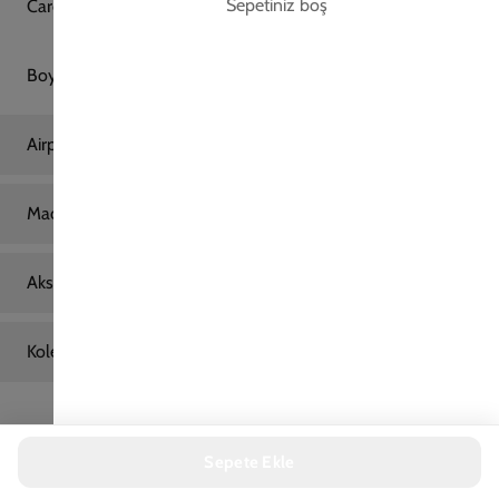
Ana Sayfa
Samsung Telefon Kılıfı
Samsung M53 Daisy Cherry Telefon Kılıfı
Samsung M53 Daisy Cherry Telefon Kılıfı
599,00 TL
2. Üründe Net %70 İndirim!
13
15
29
:
:
SAAT
DAKIKA
SANIYE
Marka
Model
Sepete Ekle
Renk
Kırmızı