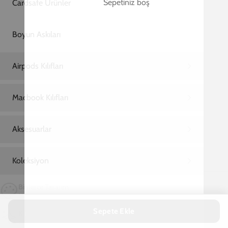
Ana Sayfa
Samsung Note 20 Ultra Telefon Kılıfı
Samsung Note 20 Ultra Cat Dark Tel
Samsung Note 20 Ultra Cat Dark Telefon
Kılıfı
599,00 TL
2. Üründe Net %70 İndirim!
05
35
23
:
:
SAAT
DAKIKA
SANIYE
Marka
Model
Samsung
Samsung Note 20 Ultra
TÜKENDİ