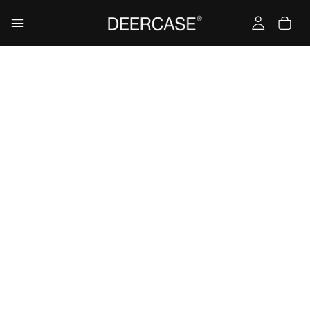
Ana Sayfa
MATERYALLER
Samsung Note 20 Ultra - Renkli Silikon - Haki
Samsung Note 20 Ultra - Renkli Silikon -
Haki
0,00 TL
2. Üründe Net %80 İndirim!