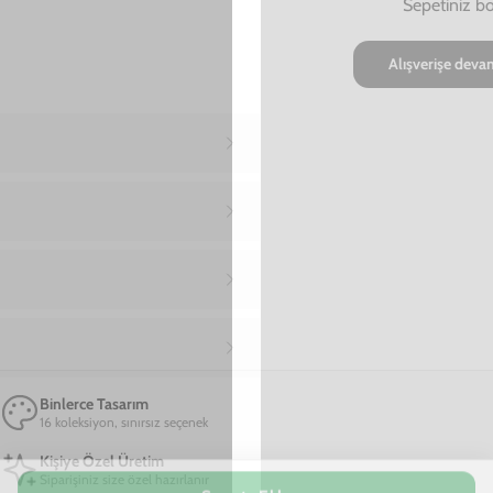
Ana Sayfa
Samsung Note 20 Ultra Telefon Kılıfı
Samsung Note 20 Ultra Take More T
Samsung Note 20 Ultra Take More Telefon
Kılıfı
649,00 TL
2. Üründe Net %70 İndirim!
15
42
16
:
:
SAAT
DAKIKA
SANIYE
Marka
Model
TÜKENDİ