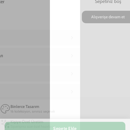
Ana Sayfa
Samsung Note 8 Telefon Kılıfı
Samsung Note 8 Take More Telefon Kılıfı
Samsung Note 8 Take More Telefon Kılıfı
649,00 TL
2. Üründe Net %70 İndirim!
01
10
53
56
:
:
:
GÜN
SAAT
DAKIKA
SANIYE
Marka
Model
Sepete Ekle
Renk
Yeşil