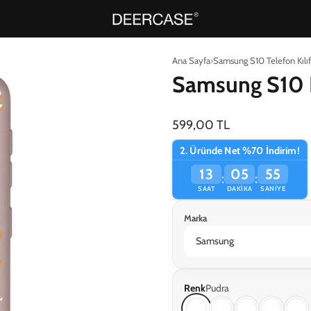
Ana Sayfa
Samsung S10 Telefon Kılıf
Samsung S10 P
599,00 TL
2. Üründe Net %70 İndirim!
13
05
55
:
:
SAAT
DAKIKA
SANIYE
Marka
Renk
Pudra