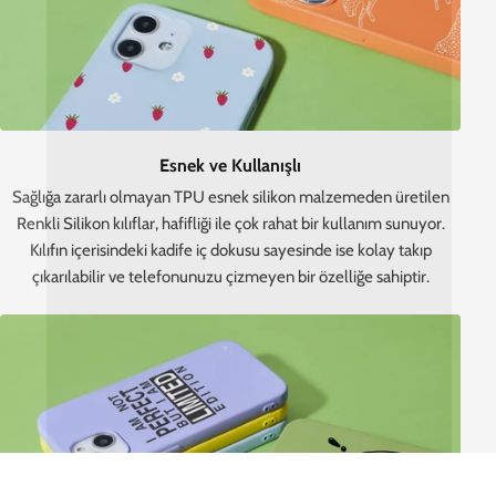
Binlerce Tasarım
16 koleksiyon, sınırsız seçenek
Kişiye Özel Üretim
Siparişiniz size özel hazırlanır
Premium Kalite