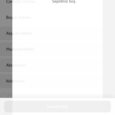
Ana Sayfa
Samsung S21 FE Telefon Kılıfı
Samsung S21 FE Free Spirit Telefon Kılıfı
Samsung S21 FE Free Spirit Telefon Kılıfı
599,00 TL
2. Üründe %90 İndirim + Ücretsiz Kargo!
15
02
16
:
:
SAAT
DAKIKA
SANIYE
Marka
Model
Sepete Ekle
Kişiselleştirmek için tıkla