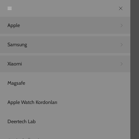
Apple
Samsung
Xiaomi
Magsafe
Apple Watch Kordonları
Deertech Lab
Cardsafe Ürünler
Boyun Askıları
Airpods Kılıfları
Macbook Kılıfları
Aksesuarlar
Koleksiyon
Sepetiniz