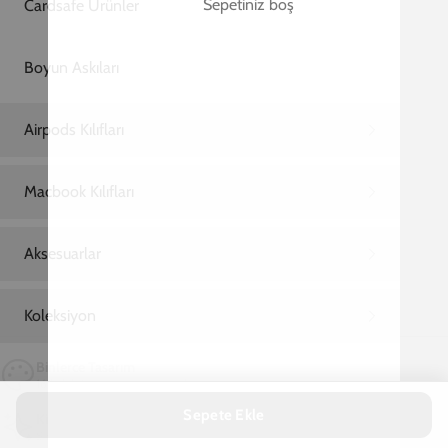
Ana Sayfa
Samsung S21 Plus Telefon Kılıfı
Samsung S21 Plus Cat Dark Telefon Kılıfı
Samsung S21 Plus Cat Dark Telefon Kılıfı
599,00 TL
2. Üründe Net %80 İndirim!
11
00
52
:
:
SAAT
DAKIKA
SANIYE
Marka
Model
Sepete Ekle
Renk
Yeşil