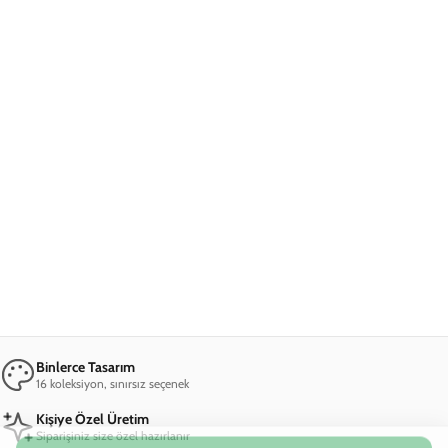
Ana Sayfa
Samsung S22 Ultra Telefon Kılıfı
Samsung S22 Ultra Limited Telefon Kılı
Samsung S22 Ultra Limited Telefon Kılıfı
599,00 TL
2. Üründe Net %50 İndirim!
14
13
12
:
:
SAAT
DAKIKA
SANIYE
Marka
Model
Sepete Ekle
Materyal