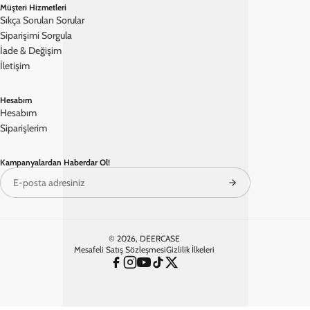
• Şık ve Minimalist Tasarım: Her tarza uyum sağlayan sade ve zarif
modellerle fark yaratır.
• Hafif ve Ergonomik: Günlük kullanımı kolaylaştıran hafif ve
konforlu bir yapı sunar.
NEDEN PREMİUM KALİTE DERİ KILIFLAR?
Uzun ömürlü olması, dokusunun kalitesi, üst düzey kaliteli yapısı ve
çeşitli renk seçenekleriyle premium deri kılıflar stilinize çok
yakışacak.