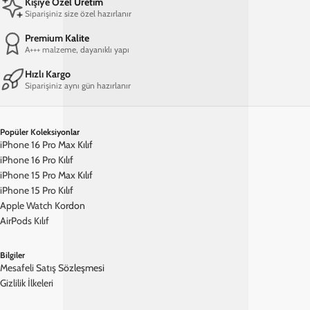
verenler için ideal bir tercih. Mahir ustalar tarafından özenle
tasarlanan bu kılıflar, hem koruyucu özelliği hem de estetik
görünümüyle stilinize şıklık katar.
Kullanıcı Avantajları:
• El Yapımı Zarafet: Her bir kılıf, ustaların tecrübesi ve özeniyle
üretilir, bu da benzersiz ve özgün bir tasarım sunar.
• Uzun Ömürlü Koruma: Telefonunuzu çizilmelere, darbelere ve
günlük yıpranmalara karşı etkili bir şekilde korur.