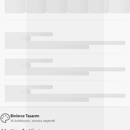
Samsung S25 Gemini Zodyak Telefon Kılıfı
Mahir Ellerden Özenle Hazırlanan Deri Telefon Kılıfları
El emeği ve zarafetin buluştuğu deri telefon kılıfları, kaliteye önem