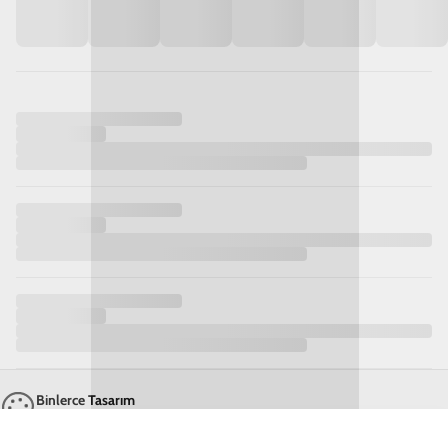
Samsung S25 Plus Grateful Telefon Kılıfı
Rengarenk Bir Dünya
Trendlere uygun olarak seçilen 7 renk alternatifi ve geniş tasarım