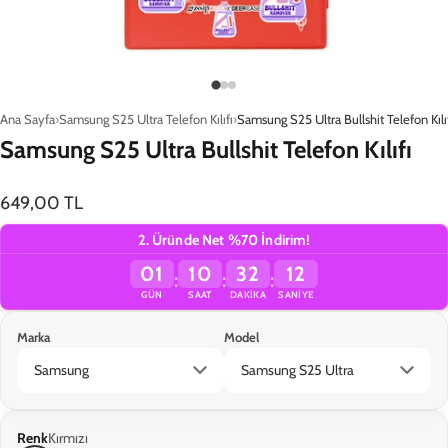
Ana Sayfa
Samsung S25 Ultra Telefon Kılıfı
Samsung S25 Ultra Bullshit Telefon Kılı
Samsung S25 Ultra Bullshit Telefon Kılıfı
649,00 TL
2. Üründe Net %70 İndirim!
01
10
32
12
:
:
:
GÜN
SAAT
DAKIKA
SANIYE
Marka
Model
Sepete Ekle
Renk
Kırmızı