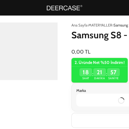
Ana Sayfa
MATERYALLER
Samsung 
Samsung S8 - 
0,00 TL
2. Üründe Net %50 İndirim!
18
21
57
:
:
SAAT
DAKIKA
SANIYE
Marka