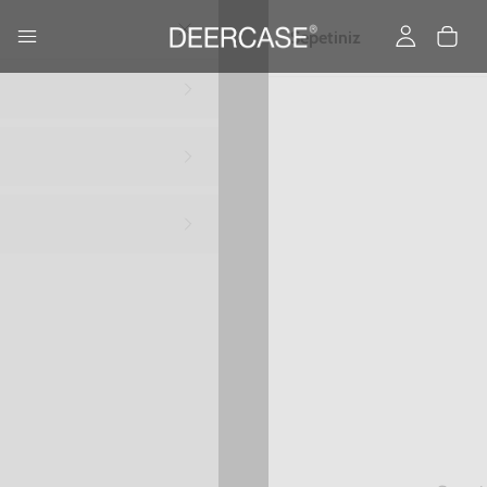
Ana Sayfa
MATERYALLER
Samsung S9 - Deri - Açık Kahve
Samsung S9 - Deri - Açık Kahve
0,00 TL
2. Üründe Net %50 İndirim!