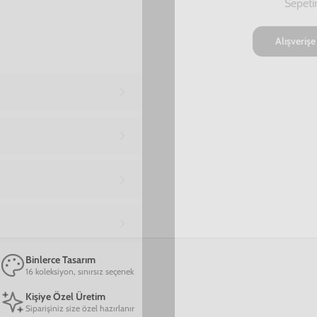
00
23
56
:
:
SAAT
DAKIKA
SANIYE
Marka
Model
Kişiselleştirmek için tıkla
TÜKENDİ
Binlerce Tasarım
16 koleksiyon, sınırsız seçenek
Kişiye Özel Üretim
Siparişiniz size özel hazırlanır
Premium Kalite
A+++ malzeme, dayanıklı yapı
Hızlı Kargo