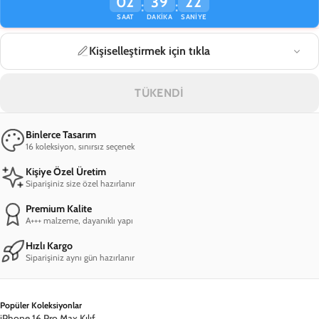
02
39
22
:
:
SAAT
DAKIKA
SANIYE
Kişiselleştirmek için tıkla
TÜKENDİ
Binlerce Tasarım
16 koleksiyon, sınırsız seçenek
Kişiye Özel Üretim
Siparişiniz size özel hazırlanır
Premium Kalite
A+++ malzeme, dayanıklı yapı
Hızlı Kargo
Siparişiniz aynı gün hazırlanır
Popüler Koleksiyonlar
iPhone 16 Pro Max Kılıf