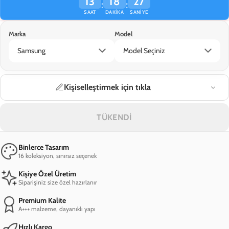
13
18
27
:
:
SAAT
DAKIKA
SANIYE
Marka
Model
Samsung
Model Seçiniz
Kişiselleştirmek için tıkla
TÜKENDİ
Binlerce Tasarım
16 koleksiyon, sınırsız seçenek
Kişiye Özel Üretim
Siparişiniz size özel hazırlanır
Premium Kalite
A+++ malzeme, dayanıklı yapı
Hızlı Kargo