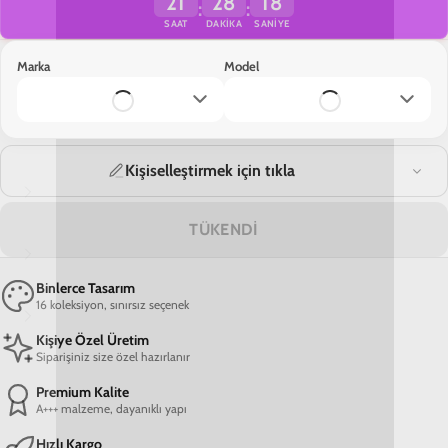
21
28
18
:
:
SAAT
DAKIKA
SANIYE
Marka
Model
Kişiselleştirmek için tıkla
TÜKENDİ
Binlerce Tasarım
16 koleksiyon, sınırsız seçenek
Kişiye Özel Üretim
Siparişiniz size özel hazırlanır
Premium Kalite
A+++ malzeme, dayanıklı yapı
Hızlı Kargo