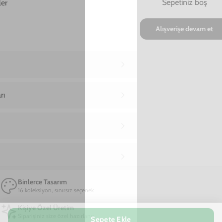
Ana Sayfa
Xiaomi Telefon Kılıfı
Xiaomi Mi 10 T Papatyalar Telefon Kılıfı
Xiaomi Mi 10 T Papatyalar Telefon Kılıfı
599,00 TL
2. Üründe Net %80 İndirim!
05
51
10
:
:
SAAT
DAKIKA
SANIYE
Marka
Model
Renk
Kırmızı
Sepete Ekle