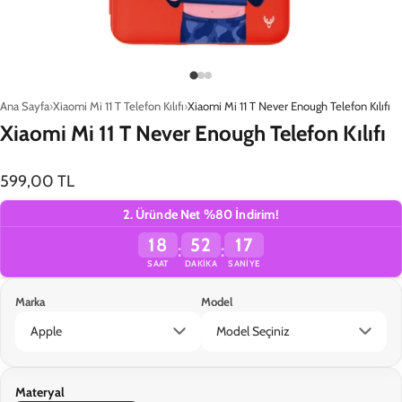
Ana Sayfa
Xiaomi Mi 11 T Telefon Kılıfı
Xiaomi Mi 11 T Never Enough Telefon Kılıfı
Xiaomi Mi 11 T Never Enough Telefon Kılıfı
599,00 TL
2. Üründe Net %80 İndirim!
18
52
17
:
:
SAAT
DAKIKA
SANIYE
Marka
Model
Sepete Ekle
Materyal