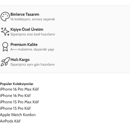
Mesafeli Satış Sözleşmesi
Gizlilik İlkeleri
Müşteri Hizmetleri
Sıkça Sorulan Sorular
Siparişimi Sorgula
İade & Değişim
İletişim
Hesabım
Hesabım
Siparişlerim
Kampanyalardan Haberdar Ol!
©
2026
, DEERCASE
Mesafeli Satış Sözleşmesi
Gizlilik İlkeleri