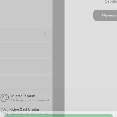
Ana Sayfa
Xiaomi Poco M3 Telefon Kılıfı
Xiaomi Poco M3 Suratlar Telefon Kılıfı
Xiaomi Poco M3 Suratlar Telefon Kılıfı
599,00 TL
2. Üründe Net %70 İndirim!
08
06
05
:
:
SAAT
DAKIKA
SANIYE
Marka
Model
Sepete Ekle
Kişiselleştirmek için tıkla