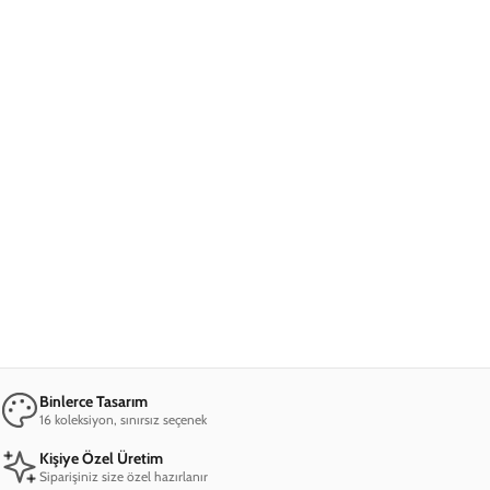
Ana Sayfa
Xiaomi Poco X4 Pro 5G Telefon Kılıfı
Xiaomi Poco X4 Pro 5G Cat Dark Tel
Xiaomi Poco X4 Pro 5G Cat Dark Telefon
Kılıfı
599,00 TL
2. Üründe Net %70 İndirim!
16
58
54
:
:
SAAT
DAKIKA
SANIYE
Marka
Model