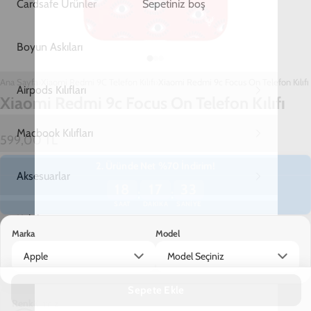
Ana Sayfa
Xiaomi Redmi 9C Telefon Kılıfı
Xiaomi Redmi 9c Focus On Telefon Kılıfı
Xiaomi Redmi 9c Focus On Telefon Kılıfı
599,00 TL
2. Üründe Net %70 İndirim!
18
17
33
:
:
SAAT
DAKIKA
SANIYE
Marka
Model
Apple
Model Seçiniz
Renk
Kırmızı