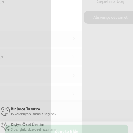
Ana Sayfa
Xiaomi Redmi Note 10 5G Telefon Kılıfı
Xiaomi Redmi Note 10 5G Suratla
Xiaomi Redmi Note 10 5G Suratlar Telefon
Kılıfı
599,00 TL
2. Üründe Net %70 İndirim!
05
17
22
:
:
SAAT
DAKIKA
SANIYE
Marka
Model
Sepete Ekle