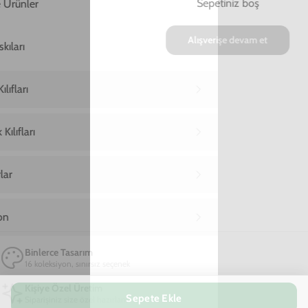
Ana Sayfa
Xiaomi Redmi Note 10S Telefon Kılıfı
Xiaomi Redmi Note 10S Never Enou
Xiaomi Redmi Note 10S Never Enough
Telefon Kılıfı
599,00 TL
2. Üründe Net %70 İndirim!
05
25
13
:
:
SAAT
DAKIKA
SANIYE
Marka
Model
Sepete Ekle