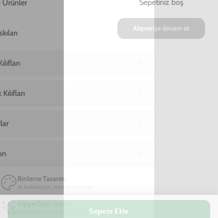
Ana Sayfa
Xiaomi Redmi Note 11 Telefon Kılıfı
Xiaomi Redmi Note 11 Evil Eyes Telefo
Xiaomi Redmi Note 11 Evil Eyes Telefon
Kılıfı
599,00 TL
2. Üründe %90 İndirim + Ücretsiz Kargo!
20
41
27
:
:
SAAT
DAKIKA
SANIYE
Marka
Model
Apple
Model Seçiniz
Sepete Ekle