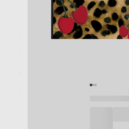
Sepetiniz boş
Alışverişe devam et