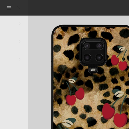
Apple
Samsung
Xiaomi
Magsafe
Apple Watch Kordonları
Deertech Lab
Cardsafe Ürünler
Boyun Askıları
Airpods Kılıfları
Macbook Kılıfları
Aksesuarlar
Koleksiyon
Sepetiniz