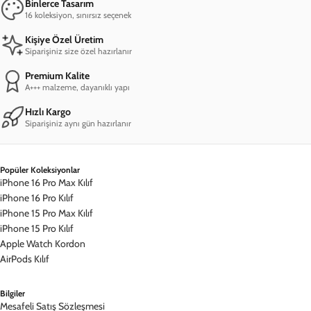
Bilgiler
Mesafeli Satış Sözleşmesi
Gizlilik İlkeleri
Müşteri Hizmetleri
Sıkça Sorulan Sorular
Siparişimi Sorgula
İade & Değişim
İletişim
Hesabım
Hesabım
Siparişlerim
Kampanyalardan Haberdar Ol!