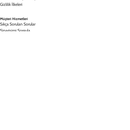
©
2026
, DEERCASE
Mesafeli Satış Sözleşmesi
Gizlilik İlkeleri