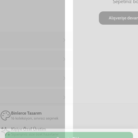
Ana Sayfa
Xiaomi Redmi Note 9S Telefon Kılıfı
Xiaomi Redmi Note 9S Papatyalar Te
Xiaomi Redmi Note 9S Papatyalar Telefon
Kılıfı
599,00 TL
2. Üründe Net %50 İndirim!
11
48
32
:
:
SAAT
DAKIKA
SANIYE
Marka
Model
Sepete Ekle