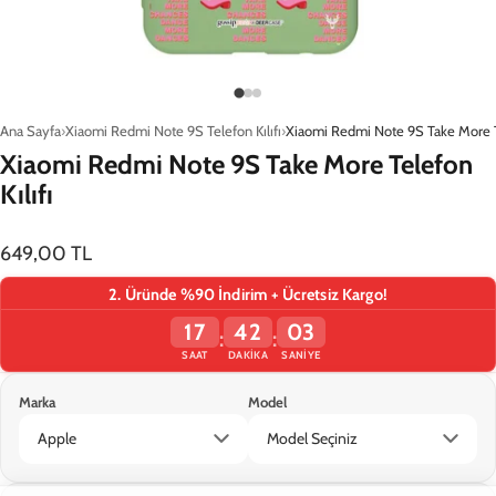
Ana Sayfa
Xiaomi Redmi Note 9S Telefon Kılıfı
Xiaomi Redmi Note 9S Take More Te
Xiaomi Redmi Note 9S Take More Telefon
Kılıfı
649,00 TL
2. Üründe %90 İndirim + Ücretsiz Kargo!
17
42
03
:
:
SAAT
DAKIKA
SANIYE
Marka
Model
Sepete Ekle