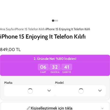
Ana Sayfa
iPhone 15 Telefon Kılıfı
iPhone 15 Enjoying It Telefon Kılıfı
iPhone 15 Enjoying It Telefon Kılıfı
849,00 TL
2. Üründe Net %80 İndirim!
06
32
41
:
:
SAAT
DAKIKA
SANIYE
Marka
Model
TÜKENDİ
Kişiselleştirmek için tıkla