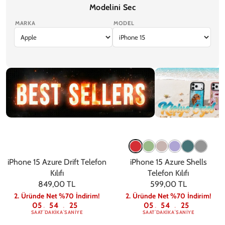
Ekran Koruyucu
Modelini Sec
MARKA
MODEL
iPhone 17 Pro Max
iPhone 17 Pro
iPhone Air
iPhone 17
iPhone 17e
Trendler
Kişiye Özel
iPhone 15 Azure Drift Telefon
iPhone 15 Azure Shells
Kılıfı
Telefon Kılıfı
849,00 TL
599,00 TL
2. Üründe Net %70 İndirim!
2. Üründe Net %70 İndirim!
05
54
24
05
54
24
:
:
:
:
SAAT
DAKIKA
SANIYE
SAAT
DAKIKA
SANIYE