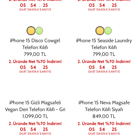
05
54
24
05
54
24
:
:
:
:
SAAT
DAKIKA
SANIYE
SAAT
DAKIKA
SANIYE
iPhone 15 Disco Cowgirl
iPhone 15 Seaside Laundry
Telefon Kılıfı
Telefon Kılıfı
799,00 TL
799,00 TL
2. Üründe Net %70 İndirim!
2. Üründe Net %70 İndirim!
05
54
24
05
54
24
:
:
:
:
SAAT
DAKIKA
SANIYE
SAAT
DAKIKA
SANIYE
iPhone 15 Gizli Magsafeli
iPhone 15 Neva Magsafe
Vegan Deri Telefon Kılıfı - Gri
Telefon Kılıfı Siyah
1.099,00 TL
849,00 TL
2. Üründe Net %70 İndirim!
2. Üründe Net %70 İndirim!
05
54
24
05
54
24
:
:
:
:
SAAT
DAKIKA
SANIYE
SAAT
DAKIKA
SANIYE