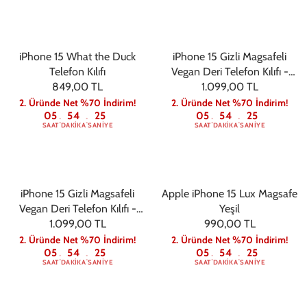
iPhone 15 What the Duck
iPhone 15 Gizli Magsafeli
Telefon Kılıfı
Vegan Deri Telefon Kılıfı -
849,00 TL
1.099,00 TL
Turuncu
2. Üründe Net %70 İndirim!
2. Üründe Net %70 İndirim!
05
54
24
05
54
24
:
:
:
:
SAAT
DAKIKA
SANIYE
SAAT
DAKIKA
SANIYE
iPhone 15 Gizli Magsafeli
Apple iPhone 15 Lux Magsafe
Vegan Deri Telefon Kılıfı -
Yeşil
1.099,00 TL
Pembe
990,00 TL
2. Üründe Net %70 İndirim!
2. Üründe Net %70 İndirim!
05
54
24
05
54
24
:
:
:
:
SAAT
DAKIKA
SANIYE
SAAT
DAKIKA
SANIYE