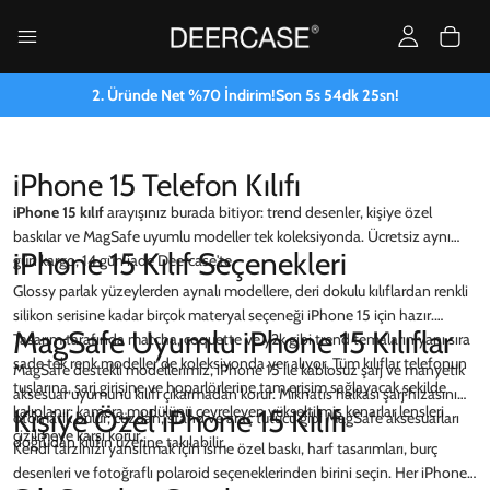
2. Üründe Net %70 İndirim!
Son
5
s
54
dk
24
sn!
iPhone 15 Telefon Kılıfı
iPhone 15 kılıf
arayışınız burada bitiyor: trend desenler, kişiye özel
baskılar ve MagSafe uyumlu modeller tek koleksiyonda. Ücretsiz aynı
iPhone 15 Kılıf Seçenekleri
gün kargo, 14 gün iade Deercase'te.
Glossy parlak yüzeylerden aynalı modellere, deri dokulu kılıflardan renkli
silikon serisine kadar birçok materyal seçeneği iPhone 15 için hazır.
MagSafe Uyumlu iPhone 15 Kılıflar
Tasarım tarafında matcha, coquette ve y2k gibi trend temaların yanı sıra
sade tek renk modeller de koleksiyonda yer alıyor. Tüm kılıflar telefonun
MagSafe destekli modellerimiz, iPhone 15 ile kablosuz şarj ve manyetik
tuşlarına, şarj girişine ve hoparlörlerine tam erişim sağlayacak şekilde
aksesuar uyumunu kılıfı çıkarmadan korur. Mıknatıs halkası şarj hizasını
kalıplanır; kamera modülünü çevreleyen yükseltilmiş kenarlar lensleri
Kişiye Özel iPhone 15 Kılıfı
otomatik bulur; cüzdan, stand ve araç tutucu gibi MagSafe aksesuarları
çizilmeye karşı korur.
doğrudan kılıfın üzerine takılabilir.
Kendi tarzınızı yansıtmak için isme özel baskı, harf tasarımları, burç
desenleri ve fotoğraflı polaroid seçeneklerinden birini seçin. Her iPhone