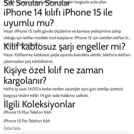
Sık Sorulan Sorular
15 kılıfı sipariş üzerine üretilir ve aynı gün kargoyla yola çıkar.
iPhone 14 kılıfı iPhone 15 ile
uyumlu mu?
Hayır. iPhone 15 farklı gövde ölçülerine ve kamera yerleşimine sahip
olduğu için kılıflar modele özel kalıplanır. iPhone 15 için üretilen kılıfları bu
Kılıf kablosuz şarjı engeller mi?
sayfada bulabilirsiniz.
Hayır. Kılıflarımız kablosuz şarjla uyumlu kalınlıkta üretilir; telefonu kılıftan
çıkarmadan şarj edebilirsiniz.
Kişiye özel kılıf ne zaman
kargolanır?
Hafta içi saat 14:00'a kadar verilen siparişler aynı gün üretilip ücretsiz
kargoya teslim edilir. 14 gün iade hakkınız saklıdır.
İlgili Koleksiyonlar
iPhone 15 Plus Telefon Kılıfı
iPhone 15 Pro Telefon Kılıfı
Daha fazla
iPhone 16 Telefon Kılıfı