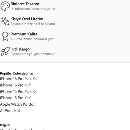
Rengarenk Bir Dünya
Trendlere uygun olarak seçilen 7 renk alternatifi ve geniş tasarım
yelpazesi ile stilinize renk katacak materyaller sizi bekliyor.
Modunuza ve kombininize göre tercih edebileceğiniz Renkli
Koleksiyon'da keşfedecek çok şey var!