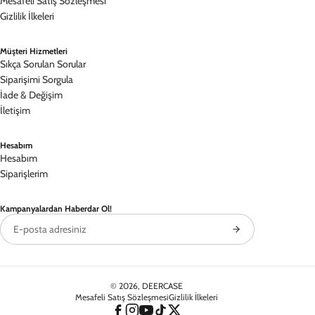
Esnek ve Kullanışlı
Sağlığa zararlı olmayan TPU esnek silikon malzemeden üretilen
Renkli Silikon kılıflar, hafifliği ile çok rahat bir kullanım sunuyor.
Kılıfın içerisindeki kadife iç dokusu sayesinde ise kolay takıp
çıkarılabilir ve telefonunuzu çizmeyen bir özelliğe sahiptir.