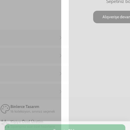
Ana Sayfa
iPhone 15 Telefon Kılıfı
iPhone 15 I Dont Chase Attract Telefon Kılıfı
iPhone 15 I Dont Chase Attract Telefon Kılıfı
799,00 TL
2. Üründe Net %50 İndirim!
16
41
02
:
:
SAAT
DAKIKA
SANIYE
Marka
Model
Apple
iPhone 15
Materyal