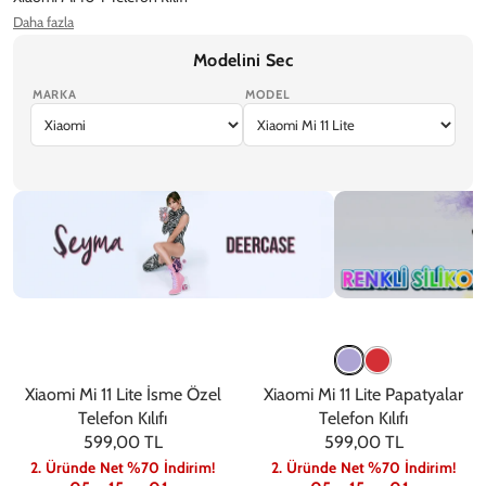
Daha fazla
Xiaomi Mi 11 T Pro Telefon Kılıfı
Xiaomi Mi 11 T Telefon Kılıfı
Modelini Sec
MARKA
MODEL
iPhone 17 Pro Max
iPhone 17 Pro
iPhone Air
iPhone 17
iPhone 17e
Şeyma
Renkli
Xiaomi Mi 11 Lite İsme Özel
Xiaomi Mi 11 Lite Papatyalar
Telefon Kılıfı
Telefon Kılıfı
599,00 TL
599,00 TL
2. Üründe Net %70 İndirim!
2. Üründe Net %70 İndirim!