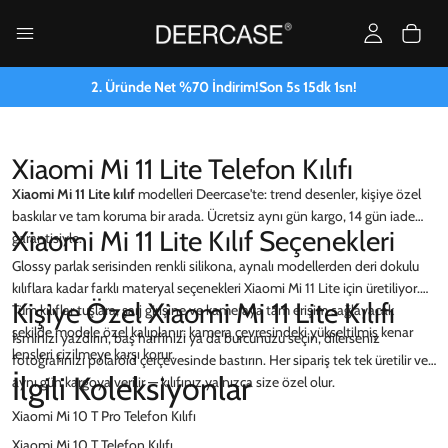
2. Üründe Net %70 İndirim!
Son
5
s
15
dk
0
sn!
Xiaomi Mi 11 Lite Telefon Kılıfı
Xiaomi Mi 11 Lite kılıf
modelleri Deercase'te: trend desenler, kişiye özel
baskılar ve tam koruma bir arada. Ücretsiz aynı gün kargo, 14 gün iade
Xiaomi Mi 11 Lite Kılıf Seçenekleri
garantisiyle.
Glossy parlak serisinden renkli silikona, aynalı modellerden deri dokulu
kılıflara kadar farklı materyal seçenekleri Xiaomi Mi 11 Lite için üretiliyor.
Kişiye Özel Xiaomi Mi 11 Lite Kılıfı
Tüm kılıflar tuşlara, şarj girişine ve kameraya tam erişim sağlayacak
şekilde modele özel kalıplanır; kamera çevresindeki yükseltilmiş kenar
İsminizi yazdırın, baş harfinizi ya da burcunuzu seçin, dilerseniz
lensleri çizilmeye karşı korur.
fotoğrafınızı polaroid çerçevesinde bastırın. Her sipariş tek tek üretilir ve
İlgili Koleksiyonlar
aynı gün kargoya verilir — kılıfınız yalnızca size özel olur.
Xiaomi Mi 10 T Pro Telefon Kılıfı
Xiaomi Mi 10 T Telefon Kılıfı