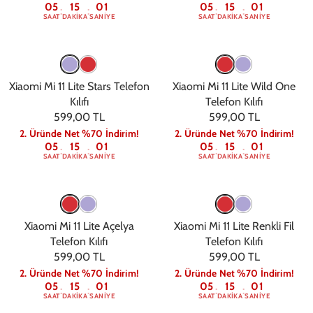
05
15
00
05
15
00
:
:
:
:
SAAT
DAKIKA
SANIYE
SAAT
DAKIKA
SANIYE
Xiaomi Mi 11 Lite Stars Telefon
Xiaomi Mi 11 Lite Wild One
Kılıfı
Telefon Kılıfı
599,00 TL
599,00 TL
2. Üründe Net %70 İndirim!
2. Üründe Net %70 İndirim!
05
15
00
05
15
00
:
:
:
:
SAAT
DAKIKA
SANIYE
SAAT
DAKIKA
SANIYE
Xiaomi Mi 11 Lite Açelya
Xiaomi Mi 11 Lite Renkli Fil
Telefon Kılıfı
Telefon Kılıfı
599,00 TL
599,00 TL
2. Üründe Net %70 İndirim!
2. Üründe Net %70 İndirim!
05
15
00
05
15
00
:
:
:
:
SAAT
DAKIKA
SANIYE
SAAT
DAKIKA
SANIYE