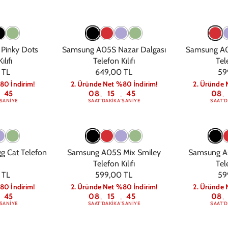
Pinky Dots
Samsung A05S Nazar Dalgası
Samsung A05
ılıfı
Telefon Kılıfı
Tele
 TL
649,00 TL
59
80 İndirim!
2. Üründe Net %80 İndirim!
2. Üründe 
44
08
15
44
08
:
:
:
SANIYE
SAAT
DAKIKA
SANIYE
SAAT
D
 Cat Telefon
Samsung A05S Mix Smiley
Samsung A
Telefon Kılıfı
Tele
 TL
599,00 TL
59
80 İndirim!
2. Üründe Net %80 İndirim!
2. Üründe 
44
08
15
44
08
:
:
:
SANIYE
SAAT
DAKIKA
SANIYE
SAAT
D