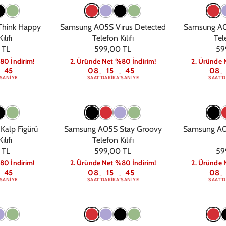
hink Happy
Samsung A05S Vırus Detected
Samsung A05
ılıfı
Telefon Kılıfı
Tele
 TL
599,00 TL
59
80 İndirim!
2. Üründe Net %80 İndirim!
2. Üründe 
44
08
15
44
08
:
:
:
SANIYE
SAAT
DAKIKA
SANIYE
SAAT
D
alp Figürü
Samsung A05S Stay Groovy
Samsung A0
ılıfı
Telefon Kılıfı
 TL
599,00 TL
59
80 İndirim!
2. Üründe Net %80 İndirim!
2. Üründe 
44
08
15
44
08
:
:
:
SANIYE
SAAT
DAKIKA
SANIYE
SAAT
D