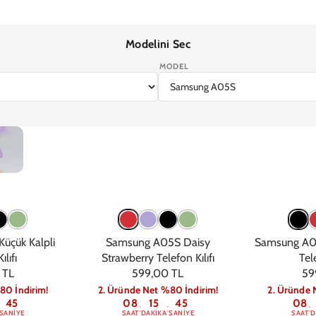
Modelini Sec
MODEL
7
iPhone 17e
iPhone 16 Pro Max
iPhone 16 Pro
iPhone 16 Plus
iPhone 1
üçük Kalpli
Samsung A05S Daisy
Samsung A05
ılıfı
Strawberry Telefon Kılıfı
Tele
 TL
599,00 TL
59
80 İndirim!
2. Üründe Net %80 İndirim!
2. Üründe 
44
08
15
44
08
:
:
:
SANIYE
SAAT
DAKIKA
SANIYE
SAAT
D