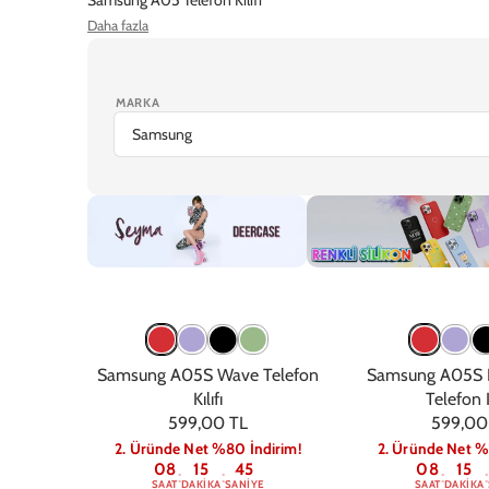
Daha fazla
Samsung A10 S Telefon Kılıfı
Samsung A10 Telefon Kılıfı
MARKA
iPhone 17 Pro Max
iPhone 17 Pro
iPhone Air
iPhone 1
Şeyma
Renkli
Samsung A05S Wave Telefon
Samsung A05S K
Kılıfı
Telefon K
599,00 TL
599,00
2. Üründe Net %80 İndirim!
2. Üründe Net %
08
15
44
08
15
:
:
:
:
SAAT
DAKIKA
SANIYE
SAAT
DAKIKA