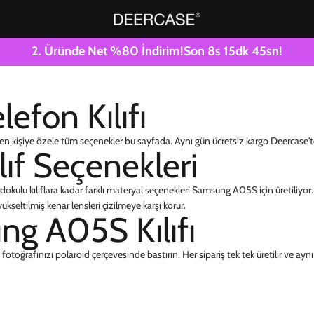
2. Üründe Net %80 İndirim!
Son
8
s
15
dk
44
sn!
fon Kılıfı
en kişiye özele tüm seçenekler bu sayfada. Aynı gün ücretsiz kargo Deercase't
ıf Seçenekleri
dokulu kılıflara kadar farklı materyal seçenekleri Samsung A05S için üretiliyor. 
kseltilmiş kenar lensleri çizilmeye karşı korur.
ng A05S Kılıfı
otoğrafınızı polaroid çerçevesinde bastırın. Her sipariş tek tek üretilir ve aynı g