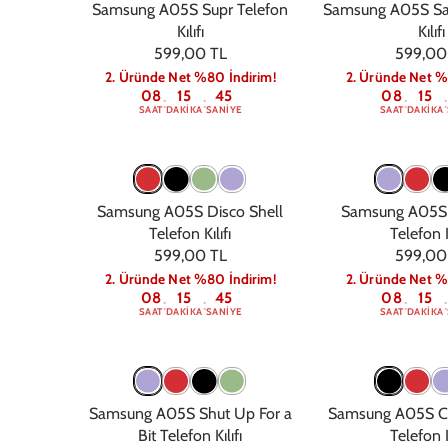
Samsung A05S Supr Telefon
Samsung A05S Sar
Kılıfı
Kılıfı
599,00 TL
599,00
2. Üründe Net %80 İndirim!
2. Üründe Net %
08
15
44
08
15
:
:
:
:
SAAT
DAKIKA
SANIYE
SAAT
DAKIKA
Samsung A05S Disco Shell
Samsung A05S 
Telefon Kılıfı
Telefon K
599,00 TL
599,00
2. Üründe Net %80 İndirim!
2. Üründe Net %
08
15
44
08
15
:
:
:
:
SAAT
DAKIKA
SANIYE
SAAT
DAKIKA
Samsung A05S Shut Up For a
Samsung A05S Co
Bit Telefon Kılıfı
Telefon K