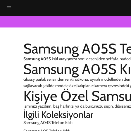
Samsung A05S Tele
Samsung A05S kılıf
arayışınıza son: desenliden şeffafa, saded
Samsung A05S Kıl
Glossy parlak serisinden renkli silikona, aynalı modellerden deri 
sağlayacak şekilde modele özel kalıplanır; kamera çevresindeki yü
Kişiye Özel Samsu
İsminizi yazdırın, baş harfinizi ya da burcunuzu seçin, dilerseniz f
İlgili Koleksiyonlar
Samsung A04S Telefon Kılıfı
Samsung A05 Telefon Kılıfı