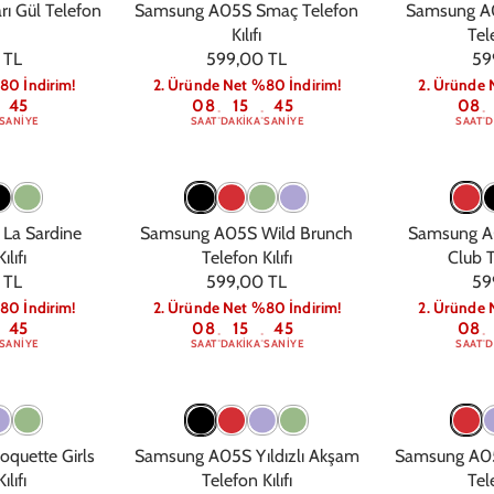
ı Gül Telefon
Samsung A05S Smaç Telefon
Samsung A0
Kılıfı
Tele
 TL
599,00 TL
59
80 İndirim!
2. Üründe Net %80 İndirim!
2. Üründe 
44
08
15
44
08
:
:
:
SANIYE
SAAT
DAKIKA
SANIYE
SAAT
D
La Sardine
Samsung A05S Wild Brunch
Samsung A0
ılıfı
Telefon Kılıfı
Club T
 TL
599,00 TL
59
80 İndirim!
2. Üründe Net %80 İndirim!
2. Üründe 
44
08
15
44
08
:
:
:
SANIYE
SAAT
DAKIKA
SANIYE
SAAT
D
quette Girls
Samsung A05S Yıldızlı Akşam
Samsung A05
ılıfı
Telefon Kılıfı
Tele