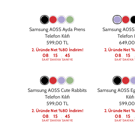
Samsung A05S Ayda Prens
Samsung A05S 
Telefon Kılıfı
Telefon K
599,00 TL
649,00
2. Üründe Net %80 İndirim!
2. Üründe Net %
08
15
44
08
15
:
:
:
:
SAAT
DAKIKA
SANIYE
SAAT
DAKIKA
Samsung A05S Cute Rabbits
Samsung A05S Egg
Telefon Kılıfı
Kılıfı
599,00 TL
599,00
2. Üründe Net %80 İndirim!
2. Üründe Net %
08
15
44
08
15
:
:
:
:
SAAT
DAKIKA
SANIYE
SAAT
DAKIKA