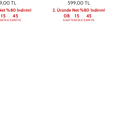
9,00 TL
599,00 TL
Net %80 İndirim!
2. Üründe Net %80 İndirim!
15
44
08
15
44
:
:
:
AKIKA
SANIYE
SAAT
DAKIKA
SANIYE
S Laughs Parties
Samsung A05S Luck Lips Berry
fon Kılıfı
Telefon Kılıfı
9,00 TL
649,00 TL
Net %80 İndirim!
2. Üründe Net %80 İndirim!
15
44
08
15
44
:
:
:
AKIKA
SANIYE
SAAT
DAKIKA
SANIYE