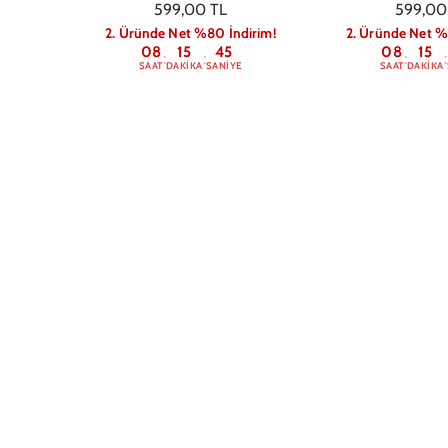
599,00 TL
599,00
2. Üründe Net %80 İndirim!
2. Üründe Net %
08
15
44
08
15
:
:
:
:
SAAT
DAKIKA
SANIYE
SAAT
DAKIKA
Samsung A05S The Sun Gossip
Samsung A05S Mo
Telefon Kılıfı
Telefon K
649,00 TL
649,00
2. Üründe Net %80 İndirim!
2. Üründe Net %
08
15
44
08
15
:
:
:
:
SAAT
DAKIKA
SANIYE
SAAT
DAKIKA
Samsung A05S Berries Ribbons
Samsung A05S M
Telefon Kılıfı
Telefon K
649,00 TL
649,00
2. Üründe Net %80 İndirim!
2. Üründe Net %