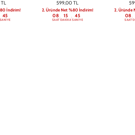
 TL
599,00 TL
59
80 İndirim!
2. Üründe Net %80 İndirim!
2. Üründe 
44
08
15
44
08
:
:
:
SANIYE
SAAT
DAKIKA
SANIYE
SAAT
D
on and Back
Samsung A05S No Harm
Samsung A05
ılıfı
Telefon Kılıfı
Tele
 TL
649,00 TL
64
80 İndirim!
2. Üründe Net %80 İndirim!
2. Üründe 
44
08
15
44
08
:
:
:
SANIYE
SAAT
DAKIKA
SANIYE
SAAT
D
ade to Love
Samsung A05S Look For
ılıfı
Positive Telefon Kılıfı
 TL
649,00 TL
80 İndirim!
2. Üründe Net %80 İndirim!