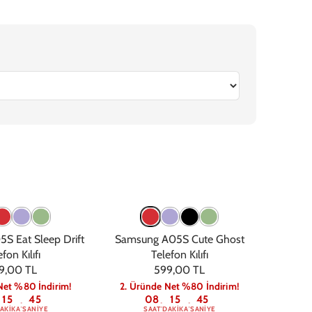
6
iPhone 16e
iPhone 15 Pro Max
iPhone 15 Pro
iPhone 15 Plus
iPhone 
S Eat Sleep Drift
Samsung A05S Cute Ghost
fon Kılıfı
Telefon Kılıfı
9,00 TL
599,00 TL
Net %80 İndirim!
2. Üründe Net %80 İndirim!
15
44
08
15
44
:
:
:
AKIKA
SANIYE
SAAT
DAKIKA
SANIYE