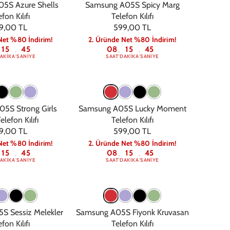
5S Azure Shells
Samsung A05S Spicy Marg
fon Kılıfı
Telefon Kılıfı
9,00 TL
599,00 TL
Net %80 İndirim!
2. Üründe Net %80 İndirim!
15
44
08
15
44
:
:
:
AKIKA
SANIYE
SAAT
DAKIKA
SANIYE
5S Strong Girls
Samsung A05S Lucky Moment
elefon Kılıfı
Telefon Kılıfı
9,00 TL
599,00 TL
Net %80 İndirim!
2. Üründe Net %80 İndirim!
15
44
08
15
44
:
:
:
AKIKA
SANIYE
SAAT
DAKIKA
SANIYE
S Sessiz Melekler
Samsung A05S Fiyonk Kruvasan
fon Kılıfı
Telefon Kılıfı