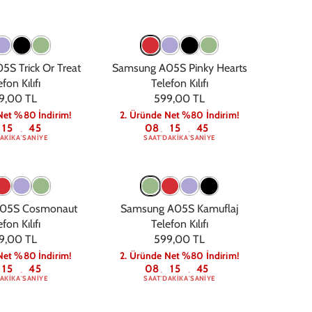
S Trick Or Treat
Samsung A05S Pinky Hearts
fon Kılıfı
Telefon Kılıfı
9,00 TL
599,00 TL
Net %80 İndirim!
2. Üründe Net %80 İndirim!
15
44
08
15
44
:
:
:
AKIKA
SANIYE
SAAT
DAKIKA
SANIYE
05S Cosmonaut
Samsung A05S Kamuflaj
fon Kılıfı
Telefon Kılıfı
9,00 TL
599,00 TL
Net %80 İndirim!
2. Üründe Net %80 İndirim!
15
44
08
15
44
:
:
:
AKIKA
SANIYE
SAAT
DAKIKA
SANIYE