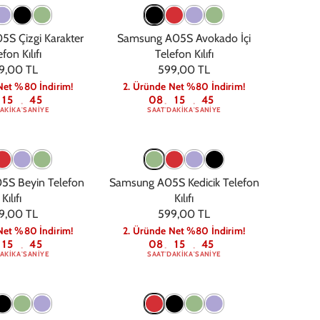
S Çizgi Karakter
Samsung A05S Avokado İçi
fon Kılıfı
Telefon Kılıfı
9,00 TL
599,00 TL
Net %80 İndirim!
2. Üründe Net %80 İndirim!
15
44
08
15
44
:
:
:
AKIKA
SANIYE
SAAT
DAKIKA
SANIYE
5S Beyin Telefon
Samsung A05S Kedicik Telefon
Kılıfı
Kılıfı
9,00 TL
599,00 TL
Net %80 İndirim!
2. Üründe Net %80 İndirim!
15
44
08
15
44
:
:
:
AKIKA
SANIYE
SAAT
DAKIKA
SANIYE