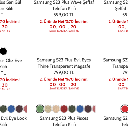
us Sarı Gül
Samsung S23 Plus Wave Şeffaf
Samsung S2
n Kılıfı
Telefon Kılıfı
Şeffaf 
 TL
599,00 TL
59
70 İndirim!
2. Üründe Net %70 İndirim!
2. Üründe 
19
00
00
19
00
:
:
:
SANIYE
SAAT
DAKIKA
SANIYE
SAAT
D
Samsung S23 Plus Evil Eyes
Samsung S23
us Oliz Eye
Thine Transparent Magsafe
Transpa
ılıfı
799,00 TL
79
 TL
2. Üründe Net %70 İndirim!
2. Üründe 
70 İndirim!
00
00
19
00
19
:
:
:
SAAT
DAKIKA
SANIYE
SAAT
D
SANIYE
Evil Eye Look
Samsung S23 Plus Pisces
Samsung S2
ılıfı
Telefon Kılıfı
Tele