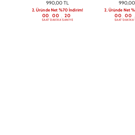
990,00 TL
990,00
2. Üründe Net %70 İndirim!
2. Üründe Net %
00
00
19
00
00
:
:
:
:
SAAT
DAKIKA
SANIYE
SAAT
DAKIKA
Samsung S23 Plus Chill Type
Samsung S23 P
Telefon Kılıfı
Colage Telefo
599,00 TL
599,00
2. Üründe Net %70 İndirim!
2. Üründe Net %
00
00
19
00
00
:
:
:
:
SAAT
DAKIKA
SANIYE
SAAT
DAKIKA
Samsung S23 Plus Üç Kalp
Samsung S23 Plus
Telefon Kılıfı
Telefon K
599,00 TL
599,00
2. Üründe Net %70 İndirim!
2. Üründe Net %