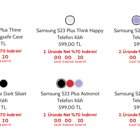
lus Thine
Samsung S23 Plus Think Happy
Samsung S23
gsafe Case
Telefon Kılıfı
Tele
 TL
599,00 TL
59
70 İndirim!
2. Üründe Net %70 İndirim!
2. Üründe 
19
00
00
19
00
:
:
:
SANIYE
SAAT
DAKIKA
SANIYE
SAAT
D
 Dark Silüet
Samsung S23 Plus Astronot
Samsung S23
ılıfı
Telefon Kılıfı
Tele
 TL
599,00 TL
59
70 İndirim!
2. Üründe Net %70 İndirim!
2. Üründe 
19
00
00
19
00
:
:
:
SANIYE
SAAT
DAKIKA
SANIYE
SAAT
D