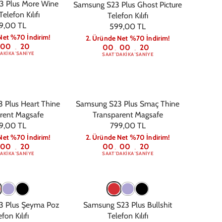
3 Plus More Wine
Samsung S23 Plus Ghost Picture
Telefon Kılıfı
Telefon Kılıfı
9,00 TL
599,00 TL
Net %70 İndirim!
2. Üründe Net %70 İndirim!
00
19
00
00
19
:
:
:
AKIKA
SANIYE
SAAT
DAKIKA
SANIYE
 Plus Heart Thine
Samsung S23 Plus Smaç Thine
rent Magsafe
Transparent Magsafe
9,00 TL
799,00 TL
Net %70 İndirim!
2. Üründe Net %70 İndirim!
00
19
00
00
19
:
:
:
AKIKA
SANIYE
SAAT
DAKIKA
SANIYE
3 Plus Şeyma Poz
Samsung S23 Plus Bullshit
fon Kılıfı
Telefon Kılıfı