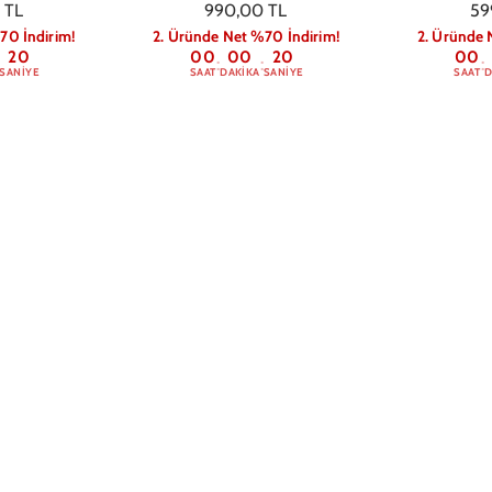
 TL
990,00 TL
59
70 İndirim!
2. Üründe Net %70 İndirim!
2. Üründe 
19
00
00
19
00
:
:
:
SANIYE
SAAT
DAKIKA
SANIYE
SAAT
D
lus Anime
Samsung S23 Plus Cosmonaut
Samsung S
n Kılıfı
Telefon Kılıfı
Desenli 
 TL
599,00 TL
59
70 İndirim!
2. Üründe Net %70 İndirim!
2. Üründe 
19
00
00
19
00
:
:
:
SANIYE
SAAT
DAKIKA
SANIYE
SAAT
D
 Uzaylı Kedi
Samsung S23 Plus Comic
ılıfı
Cartoon Telefon Kılıfı
 TL
599,00 TL
70 İndirim!
2. Üründe Net %70 İndirim!