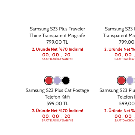
Samsung S23 Plus Traveler
Samsung S23 P
Thine Transparent Magsafe
Transparent Ma
799,00 TL
799,00
2. Üründe Net %70 İndirim!
2. Üründe Net %
00
00
19
00
00
:
:
:
:
SAAT
DAKIKA
SANIYE
SAAT
DAKIKA
Samsung S23 Plus Cat Postage
Samsung S23 Plus
Telefon Kılıfı
Telefon K
599,00 TL
599,00
2. Üründe Net %70 İndirim!
2. Üründe Net %
00
00
19
00
00
:
:
:
:
SAAT
DAKIKA
SANIYE
SAAT
DAKIKA