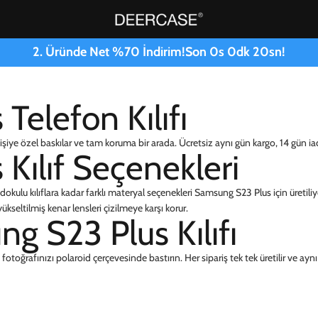
2. Üründe Net %70 İndirim!
Son
0
s
0
dk
19
sn!
elefon Kılıfı
işiye özel baskılar ve tam koruma bir arada. Ücretsiz aynı gün kargo, 14 gün iad
Kılıf Seçenekleri
dokulu kılıflara kadar farklı materyal seçenekleri Samsung S23 Plus için üretiliyo
kseltilmiş kenar lensleri çizilmeye karşı korur.
g S23 Plus Kılıfı
otoğrafınızı polaroid çerçevesinde bastırın. Her sipariş tek tek üretilir ve aynı g