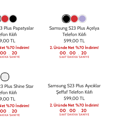
 Plus Papatyalar
Samsung S23 Plus Açelya
fon Kılıfı
Telefon Kılıfı
9,00 TL
599,00 TL
Net %70 İndirim!
2. Üründe Net %70 İndirim!
00
19
00
00
19
:
:
:
AKIKA
SANIYE
SAAT
DAKIKA
SANIYE
Samsung S23 Plus Ayıcıklar
 Plus Shine Star
Şeffaf Telefon Kılıfı
fon Kılıfı
599,00 TL
9,00 TL
2. Üründe Net %70 İndirim!
Net %70 İndirim!
00
00
19
00
19
:
:
:
SAAT
DAKIKA
SANIYE
AKIKA
SANIYE