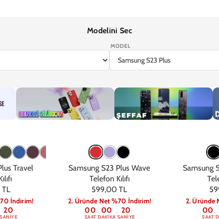
Modelini Sec
MODEL
7
iPhone 17e
iPhone 16 Pro Max
iPhone 16 Pro
iPhone 16 Plus
iPhone 1
Renkli
Şeffaf
De
lus Travel
Samsung S23 Plus Wave
Samsung S2
ılıfı
Telefon Kılıfı
Tele
 TL
599,00 TL
59
70 İndirim!
2. Üründe Net %70 İndirim!
2. Üründe 
19
00
00
19
00
:
:
:
SANIYE
SAAT
DAKIKA
SANIYE
SAAT
D