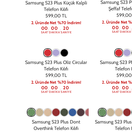
Samsung S23 Pl
Samsung S23 Plus Küçük Kalpli
Şeffaf Telefo
Telefon Kılıfı
599,00
599,00 TL
2. Üründe Net %
2. Üründe Net %70 İndirim!
00
00
00
00
19
:
:
:
:
SAAT
DAKIKA
SAAT
DAKIKA
SANIYE
Samsung S23 Plus Oliz Circular
Samsung S23 Pl
Telefon Kılıfı
Telefon K
599,00 TL
599,00
2. Üründe Net %70 İndirim!
2. Üründe Net %
00
00
19
00
00
:
:
:
:
SAAT
DAKIKA
SANIYE
SAAT
DAKIKA
Samsung S23 Plus Dont
Samsung S23 Plus 
Overthink Telefon Kılıfı
Telefon K