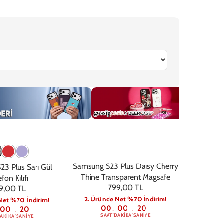
6
iPhone 16e
iPhone 15 Pro Max
iPhone 15 Pro
iPhone 15 Plus
iPhone 
ri
Gossip
Nasa
Samsung S23 Plus Daisy Cherry
3 Plus Sarı Gül
Thine Transparent Magsafe
fon Kılıfı
799,00 TL
9,00 TL
2. Üründe Net %70 İndirim!
Net %70 İndirim!
00
00
19
00
19
:
:
:
SAAT
DAKIKA
SANIYE
AKIKA
SANIYE