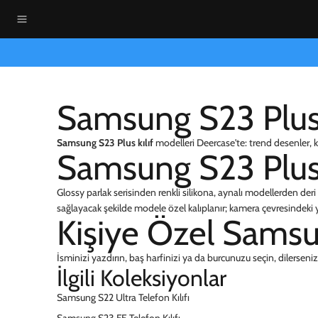
Samsung S23 Plus T
Samsung S23 Plus kılıf
modelleri Deercase'te: trend desenler, k
Samsung S23 Plus 
Glossy parlak serisinden renkli silikona, aynalı modellerden deri 
sağlayacak şekilde modele özel kalıplanır; kamera çevresindeki yü
Kişiye Özel Samsun
İsminizi yazdırın, baş harfinizi ya da burcunuzu seçin, dilerseniz f
İlgili Koleksiyonlar
Samsung S22 Ultra Telefon Kılıfı
Samsung S23 FE Telefon Kılıfı