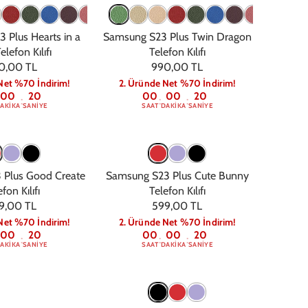
 Plus Hearts in a
Samsung S23 Plus Twin Dragon
lefon Kılıfı
Telefon Kılıfı
0,00 TL
990,00 TL
Net %70 İndirim!
2. Üründe Net %70 İndirim!
00
19
00
00
19
:
:
:
AKIKA
SANIYE
SAAT
DAKIKA
SANIYE
 Plus Good Create
Samsung S23 Plus Cute Bunny
fon Kılıfı
Telefon Kılıfı
9,00 TL
599,00 TL
Net %70 İndirim!
2. Üründe Net %70 İndirim!
00
19
00
00
19
:
:
:
AKIKA
SANIYE
SAAT
DAKIKA
SANIYE