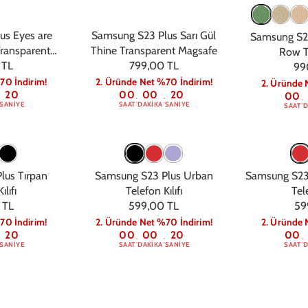
us Eyes are
Samsung S23 Plus Sarı Gül
Samsung S23
Transparent
Thine Transparent Magsafe
Row Te
 TL
fe
799,00 TL
99
70 İndirim!
2. Üründe Net %70 İndirim!
2. Üründe 
19
00
00
19
00
:
:
:
SANIYE
SAAT
DAKIKA
SANIYE
SAAT
D
lus Tırpan
Samsung S23 Plus Urban
Samsung S23
ılıfı
Telefon Kılıfı
Tele
 TL
599,00 TL
59
70 İndirim!
2. Üründe Net %70 İndirim!
2. Üründe 
19
00
00
19
00
:
:
:
SANIYE
SAAT
DAKIKA
SANIYE
SAAT
D