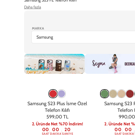
Daha fazla
Samsung S23 Telefon Kılıfı
Samsung S23 Ultra Telefon Kılıfı
MARKA
iPhone 17 Pro Max
iPhone 17 Pro
iPhone Air
iPhone 1
Kişiye Özel
Şeyma
Samsung S23 Plus İsme Özel
Samsung S23 P
Telefon Kılıfı
Telefon K
599,00 TL
990,00
2. Üründe Net %70 İndirim!
2. Üründe Net %
00
00
19
00
00
:
:
:
:
SAAT
DAKIKA
SANIYE
SAAT
DAKIKA