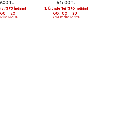
9,00 TL
649,00 TL
Net %70 İndirim!
2. Üründe Net %70 İndirim!
00
19
00
00
19
:
:
:
AKIKA
SANIYE
SAAT
DAKIKA
SANIYE
23 Plus Yıldız
Samsung S23 Plus Skull Telefon
Telefon Kılıfı
Kılıfı
9,00 TL
599,00 TL
Net %70 İndirim!
2. Üründe Net %70 İndirim!
00
19
00
00
19
:
:
:
AKIKA
SANIYE
SAAT
DAKIKA
SANIYE