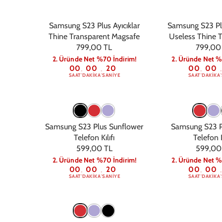
Samsung S23 Plus Ayıcıklar
Samsung S23 Pl
Thine Transparent Magsafe
Useless Thine 
799,00 TL
799,00
Magsa
2. Üründe Net %70 İndirim!
2. Üründe Net %
00
00
19
00
00
:
:
:
:
SAAT
DAKIKA
SANIYE
SAAT
DAKIKA
Samsung S23 Plus Sunflower
Samsung S23 P
Telefon Kılıfı
Telefon K
599,00 TL
599,00
2. Üründe Net %70 İndirim!
2. Üründe Net %
00
00
19
00
00
:
:
:
:
SAAT
DAKIKA
SANIYE
SAAT
DAKIKA