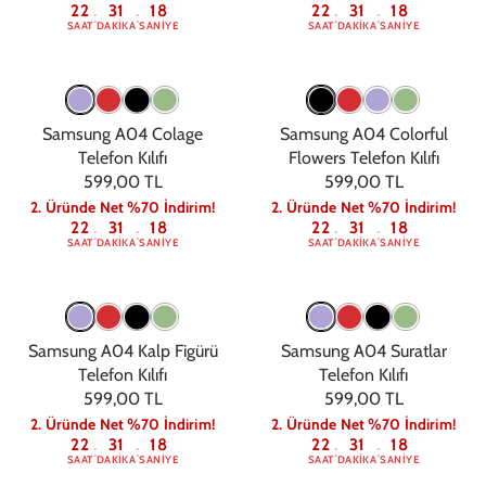
22
31
17
22
31
17
:
:
:
:
SAAT
DAKIKA
SANIYE
SAAT
DAKIKA
SANIYE
Samsung A04 Colage
Samsung A04 Colorful
Telefon Kılıfı
Flowers Telefon Kılıfı
599,00 TL
599,00 TL
2. Üründe Net %70 İndirim!
2. Üründe Net %70 İndirim!
22
31
17
22
31
17
:
:
:
:
SAAT
DAKIKA
SANIYE
SAAT
DAKIKA
SANIYE
Samsung A04 Kalp Figürü
Samsung A04 Suratlar
Telefon Kılıfı
Telefon Kılıfı
599,00 TL
599,00 TL
2. Üründe Net %70 İndirim!
2. Üründe Net %70 İndirim!
22
31
17
22
31
17
:
:
:
:
SAAT
DAKIKA
SANIYE
SAAT
DAKIKA
SANIYE