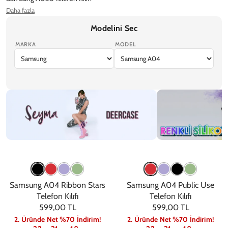
Daha fazla
Samsung A04E Telefon Kılıfı
Samsung A04S Telefon Kılıfı
Modelini Sec
MARKA
MODEL
iPhone 17 Pro Max
iPhone 17 Pro
iPhone Air
iPhone 17
iPhone 17e
Şeyma
Renkli
Samsung A04 Ribbon Stars
Samsung A04 Public Use
Telefon Kılıfı
Telefon Kılıfı
599,00 TL
599,00 TL
2. Üründe Net %70 İndirim!
2. Üründe Net %70 İndirim!