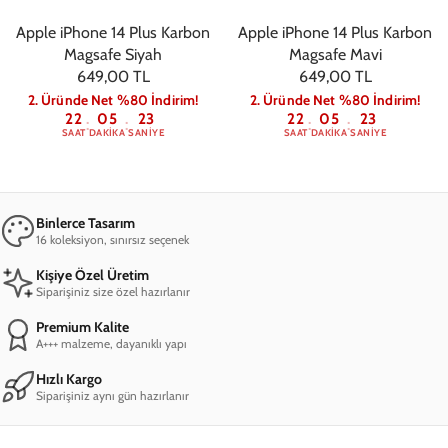
Apple iPhone 14 Plus Karbon
Apple iPhone 14 Plus Karbon
Magsafe Siyah
Magsafe Mavi
649,00 TL
649,00 TL
2. Üründe Net %80 İndirim!
2. Üründe Net %80 İndirim!
22
05
22
22
05
22
:
:
:
:
SAAT
DAKIKA
SANIYE
SAAT
DAKIKA
SANIYE
Binlerce Tasarım
16 koleksiyon, sınırsız seçenek
Kişiye Özel Üretim
Siparişiniz size özel hazırlanır
Premium Kalite
A+++ malzeme, dayanıklı yapı
Hızlı Kargo
Siparişiniz aynı gün hazırlanır