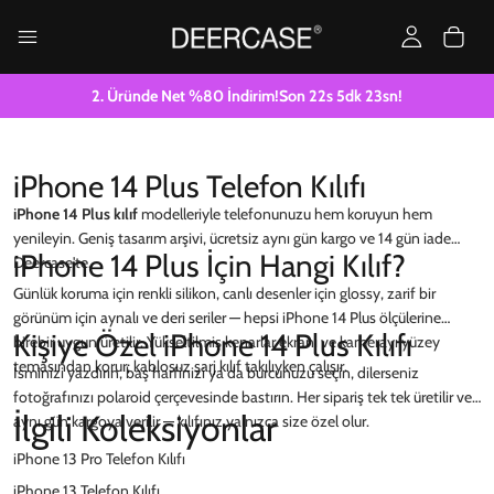
2. Üründe Net %80 İndirim!
Son
22
s
5
dk
22
sn!
iPhone 14 Plus Telefon Kılıfı
iPhone 14 Plus kılıf
modelleriyle telefonunuzu hem koruyun hem
yenileyin. Geniş tasarım arşivi, ücretsiz aynı gün kargo ve 14 gün iade
iPhone 14 Plus İçin Hangi Kılıf?
Deercase'te.
Günlük koruma için renkli silikon, canlı desenler için glossy, zarif bir
görünüm için aynalı ve deri seriler — hepsi iPhone 14 Plus ölçülerine
Kişiye Özel iPhone 14 Plus Kılıfı
birebir uygun üretilir. Yükseltilmiş kenarlar ekranı ve kamerayı yüzey
temasından korur; kablosuz şarj kılıf takılıyken çalışır.
İsminizi yazdırın, baş harfinizi ya da burcunuzu seçin, dilerseniz
fotoğrafınızı polaroid çerçevesinde bastırın. Her sipariş tek tek üretilir ve
İlgili Koleksiyonlar
aynı gün kargoya verilir — kılıfınız yalnızca size özel olur.
iPhone 13 Pro Telefon Kılıfı
iPhone 13 Telefon Kılıfı