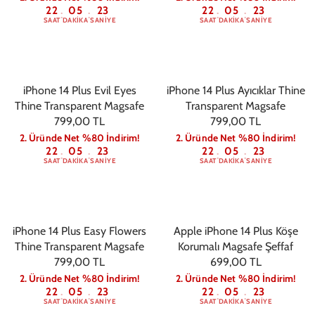
22
05
22
22
05
22
:
:
:
:
SAAT
DAKIKA
SANIYE
SAAT
DAKIKA
SANIYE
iPhone 14 Plus Evil Eyes
iPhone 14 Plus Ayıcıklar Thine
Thine Transparent Magsafe
Transparent Magsafe
799,00 TL
799,00 TL
2. Üründe Net %80 İndirim!
2. Üründe Net %80 İndirim!
22
05
22
22
05
22
:
:
:
:
SAAT
DAKIKA
SANIYE
SAAT
DAKIKA
SANIYE
iPhone 14 Plus Easy Flowers
Apple iPhone 14 Plus Köşe
Thine Transparent Magsafe
Korumalı Magsafe Şeffaf
799,00 TL
699,00 TL
2. Üründe Net %80 İndirim!
2. Üründe Net %80 İndirim!
22
05
22
22
05
22
:
:
:
:
SAAT
DAKIKA
SANIYE
SAAT
DAKIKA
SANIYE