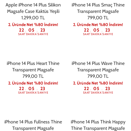
Apple iPhone 14 Plus Silikon
iPhone 14 Plus Smaç Thine
Magsafe Case Kaktüs Yeşili
Transparent Magsafe
1.299,00 TL
799,00 TL
2. Üründe Net %80 İndirim!
2. Üründe Net %80 İndirim!
22
05
22
22
05
22
:
:
:
:
SAAT
DAKIKA
SANIYE
SAAT
DAKIKA
SANIYE
iPhone 14 Plus Heart Thine
iPhone 14 Plus Wave Thine
Transparent Magsafe
Transparent Magsafe
799,00 TL
799,00 TL
2. Üründe Net %80 İndirim!
2. Üründe Net %80 İndirim!
22
05
22
22
05
22
:
:
:
:
SAAT
DAKIKA
SANIYE
SAAT
DAKIKA
SANIYE
iPhone 14 Plus Fullness Thine
iPhone 14 Plus Think Happy
Transparent Magsafe
Thine Transparent Magsafe