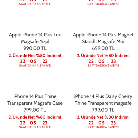
:
:
:
:
SAAT
DAKIKA
SANIYE
SAAT
DAKIKA
SANIYE
Apple iPhone 14 Plus Lux
Apple iPhone 14 Plus Magnet
Magsafe Yeşil
Standlı Magsafe Mor
990,00 TL
699,00 TL
2. Üründe Net %80 İndirim!
2. Üründe Net %80 İndirim!
22
05
22
22
05
22
:
:
:
:
SAAT
DAKIKA
SANIYE
SAAT
DAKIKA
SANIYE
iPhone 14 Plus Thine
iPhone 14 Plus Daisy Cherry
Transparent Magsafe Case
Thine Transparent Magsafe
799,00 TL
799,00 TL
2. Üründe Net %80 İndirim!
2. Üründe Net %80 İndirim!
22
05
22
22
05
22
:
:
:
:
SAAT
DAKIKA
SANIYE
SAAT
DAKIKA
SANIYE