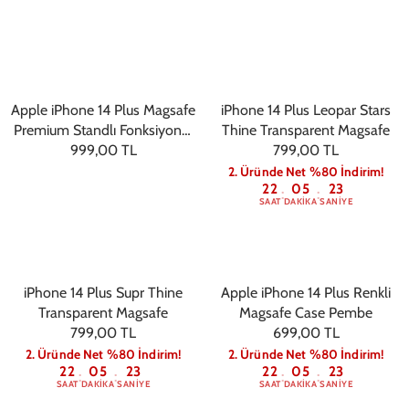
Apple iPhone 14 Plus Magsafe
iPhone 14 Plus Leopar Stars
Premium Standlı Fonksiyonel
Thine Transparent Magsafe
Telefon Kılıfı Füme
999,00 TL
799,00 TL
2. Üründe Net %80 İndirim!
22
05
22
:
:
SAAT
DAKIKA
SANIYE
iPhone 14 Plus Supr Thine
Apple iPhone 14 Plus Renkli
Transparent Magsafe
Magsafe Case Pembe
799,00 TL
699,00 TL
2. Üründe Net %80 İndirim!
2. Üründe Net %80 İndirim!
22
05
22
22
05
22
:
:
:
:
SAAT
DAKIKA
SANIYE
SAAT
DAKIKA
SANIYE