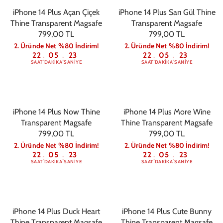
iPhone 14 Plus Açan Çiçek
iPhone 14 Plus Sarı Gül Thine
Thine Transparent Magsafe
Transparent Magsafe
799,00 TL
799,00 TL
2. Üründe Net %80 İndirim!
2. Üründe Net %80 İndirim!
22
05
22
22
05
22
:
:
:
:
SAAT
DAKIKA
SANIYE
SAAT
DAKIKA
SANIYE
iPhone 14 Plus Now Thine
iPhone 14 Plus More Wine
Transparent Magsafe
Thine Transparent Magsafe
799,00 TL
799,00 TL
2. Üründe Net %80 İndirim!
2. Üründe Net %80 İndirim!
22
05
22
22
05
22
:
:
:
:
SAAT
DAKIKA
SANIYE
SAAT
DAKIKA
SANIYE
iPhone 14 Plus Duck Heart
iPhone 14 Plus Cute Bunny
Thine Transparent Magsafe
Thine Transparent Magsafe