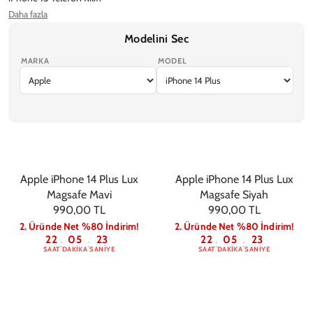
Daha fazla
iPhone 14 Pro Max Telefon Kılıfı
iPhone 14 Pro Telefon Kılıfı
Modelini Sec
Ekran Koruyucu
MARKA
MODEL
iPhone 17 Pro Max
iPhone 17 Pro
iPhone Air
iPhone 17
iPhone 17e
Apple iPhone 14 Plus Lux
Apple iPhone 14 Plus Lux
Magsafe Mavi
Magsafe Siyah
990,00 TL
990,00 TL
2. Üründe Net %80 İndirim!
2. Üründe Net %80 İndirim!
22
05
22
22
05
22
:
:
:
:
SAAT
DAKIKA
SANIYE
SAAT
DAKIKA
SANIYE