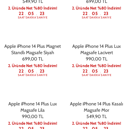
549,90 TL
699,00 TL
2. Üründe Net %80 İndirim!
2. Üründe Net %80 İndirim!
22
05
22
22
05
22
:
:
:
:
SAAT
DAKIKA
SANIYE
SAAT
DAKIKA
SANIYE
Apple iPhone 14 Plus Magnet
Apple iPhone 14 Plus Lux
Standlı Magsafe Siyah
Magsafe Lacivert
699,00 TL
990,00 TL
2. Üründe Net %80 İndirim!
2. Üründe Net %80 İndirim!
22
05
22
22
05
22
:
:
:
:
SAAT
DAKIKA
SANIYE
SAAT
DAKIKA
SANIYE
Apple iPhone 14 Plus Lux
Apple iPhone 14 Plus Kasalı
Magsafe Lila
Magsafe Mor
990,00 TL
549,90 TL
2. Üründe Net %80 İndirim!
2. Üründe Net %80 İndirim!
22
05
22
22
05
22