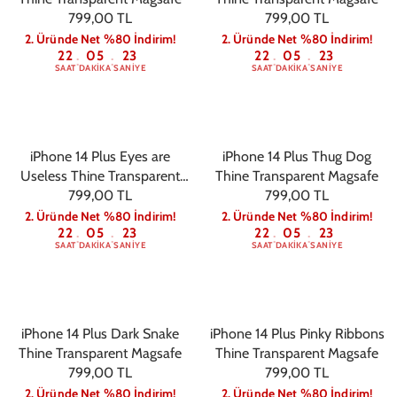
799,00 TL
799,00 TL
2. Üründe Net %80 İndirim!
2. Üründe Net %80 İndirim!
22
05
22
22
05
22
:
:
:
:
SAAT
DAKIKA
SANIYE
SAAT
DAKIKA
SANIYE
iPhone 14 Plus Eyes are
iPhone 14 Plus Thug Dog
Useless Thine Transparent
Thine Transparent Magsafe
799,00 TL
Magsafe
799,00 TL
2. Üründe Net %80 İndirim!
2. Üründe Net %80 İndirim!
22
05
22
22
05
22
:
:
:
:
SAAT
DAKIKA
SANIYE
SAAT
DAKIKA
SANIYE
iPhone 14 Plus Dark Snake
iPhone 14 Plus Pinky Ribbons
Thine Transparent Magsafe
Thine Transparent Magsafe
799,00 TL
799,00 TL
2. Üründe Net %80 İndirim!
2. Üründe Net %80 İndirim!