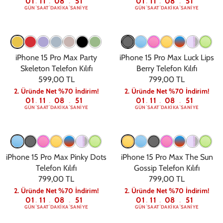
01
11
08
50
01
11
08
50
:
:
:
:
:
:
GÜN
SAAT
DAKIKA
SANIYE
GÜN
SAAT
DAKIKA
SANIYE
iPhone 15 Pro Max Party
iPhone 15 Pro Max Luck Lips
Skeleton Telefon Kılıfı
Berry Telefon Kılıfı
599,00 TL
799,00 TL
2. Üründe Net %70 İndirim!
2. Üründe Net %70 İndirim!
01
11
08
50
01
11
08
50
:
:
:
:
:
:
GÜN
SAAT
DAKIKA
SANIYE
GÜN
SAAT
DAKIKA
SANIYE
iPhone 15 Pro Max Pinky Dots
iPhone 15 Pro Max The Sun
Telefon Kılıfı
Gossip Telefon Kılıfı
799,00 TL
799,00 TL
2. Üründe Net %70 İndirim!
2. Üründe Net %70 İndirim!
01
11
08
50
01
11
08
50
:
:
:
:
:
:
GÜN
SAAT
DAKIKA
SANIYE
GÜN
SAAT
DAKIKA
SANIYE