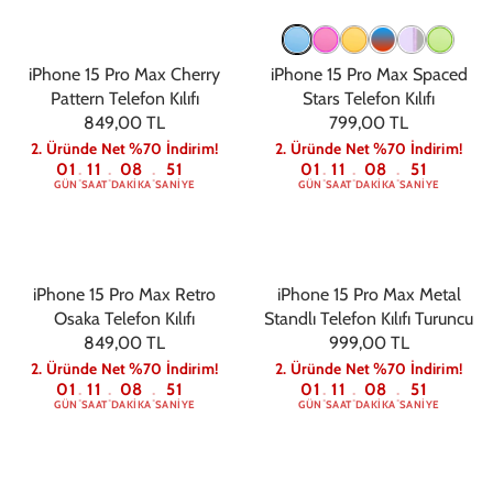
iPhone 15 Pro Max Cherry
iPhone 15 Pro Max Spaced
Pattern Telefon Kılıfı
Stars Telefon Kılıfı
849,00 TL
799,00 TL
2. Üründe Net %70 İndirim!
2. Üründe Net %70 İndirim!
01
11
08
50
01
11
08
50
:
:
:
:
:
:
GÜN
SAAT
DAKIKA
SANIYE
GÜN
SAAT
DAKIKA
SANIYE
iPhone 15 Pro Max Retro
iPhone 15 Pro Max Metal
Osaka Telefon Kılıfı
Standlı Telefon Kılıfı Turuncu
849,00 TL
999,00 TL
2. Üründe Net %70 İndirim!
2. Üründe Net %70 İndirim!
01
11
08
50
01
11
08
50
:
:
:
:
:
:
GÜN
SAAT
DAKIKA
SANIYE
GÜN
SAAT
DAKIKA
SANIYE