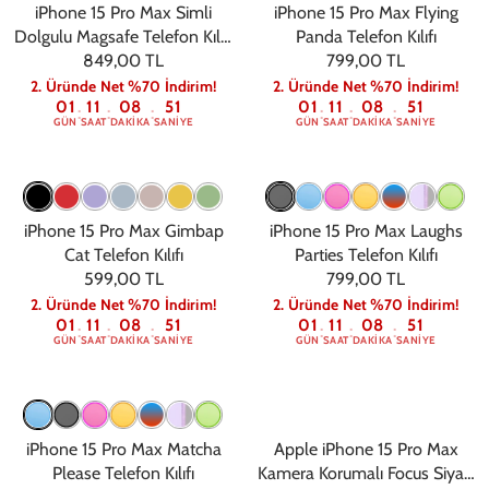
iPhone 15 Pro Max Simli
iPhone 15 Pro Max Flying
Dolgulu Magsafe Telefon Kılıfı
Panda Telefon Kılıfı
849,00 TL
Siyah
799,00 TL
2. Üründe Net %70 İndirim!
2. Üründe Net %70 İndirim!
01
11
08
50
01
11
08
50
:
:
:
:
:
:
GÜN
SAAT
DAKIKA
SANIYE
GÜN
SAAT
DAKIKA
SANIYE
iPhone 15 Pro Max Gimbap
iPhone 15 Pro Max Laughs
Cat Telefon Kılıfı
Parties Telefon Kılıfı
599,00 TL
799,00 TL
2. Üründe Net %70 İndirim!
2. Üründe Net %70 İndirim!
01
11
08
50
01
11
08
50
:
:
:
:
:
:
GÜN
SAAT
DAKIKA
SANIYE
GÜN
SAAT
DAKIKA
SANIYE
iPhone 15 Pro Max Matcha
Apple iPhone 15 Pro Max
Please Telefon Kılıfı
Kamera Korumalı Focus Siyah