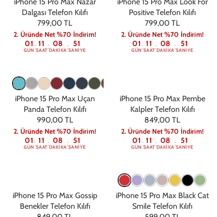
iPhone 15 Pro Max Nazar
iPhone 15 Pro Max Look For
Dalgası Telefon Kılıfı
Positive Telefon Kılıfı
799,00 TL
799,00 TL
2. Üründe Net %70 İndirim!
2. Üründe Net %70 İndirim!
01
11
08
50
01
11
08
50
:
:
:
:
:
:
GÜN
SAAT
DAKIKA
SANIYE
GÜN
SAAT
DAKIKA
SANIYE
iPhone 15 Pro Max Uçan
iPhone 15 Pro Max Pembe
Panda Telefon Kılıfı
Kalpler Telefon Kılıfı
990,00 TL
849,00 TL
2. Üründe Net %70 İndirim!
2. Üründe Net %70 İndirim!
01
11
08
50
01
11
08
50
:
:
:
:
:
:
GÜN
SAAT
DAKIKA
SANIYE
GÜN
SAAT
DAKIKA
SANIYE
iPhone 15 Pro Max Gossip
iPhone 15 Pro Max Black Cat
Benekler Telefon Kılıfı
Smile Telefon Kılıfı
849,00 TL
599,00 TL