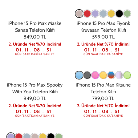
iPhone 15 Pro Max Maske
iPhone 15 Pro Max Fiyonk
Sanatı Telefon Kılıfı
Kruvasan Telefon Kılıfı
849,00 TL
599,00 TL
2. Üründe Net %70 İndirim!
2. Üründe Net %70 İndirim!
01
11
08
50
01
11
08
50
:
:
:
:
:
:
GÜN
SAAT
DAKIKA
SANIYE
GÜN
SAAT
DAKIKA
SANIYE
iPhone 15 Pro Max Spooky
iPhone 15 Pro Max Kitsune
With You Telefon Kılıfı
Telefon Kılıfı
849,00 TL
799,00 TL
2. Üründe Net %70 İndirim!
2. Üründe Net %70 İndirim!
01
11
08
50
01
11
08
50
:
:
:
:
:
:
GÜN
SAAT
DAKIKA
SANIYE
GÜN
SAAT
DAKIKA
SANIYE