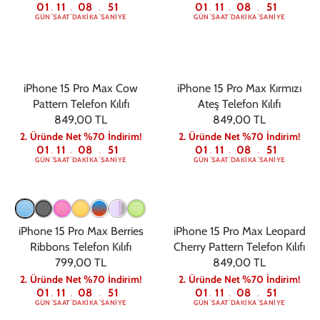
01
11
08
50
01
11
08
50
:
:
:
:
:
:
GÜN
SAAT
DAKIKA
SANIYE
GÜN
SAAT
DAKIKA
SANIYE
iPhone 15 Pro Max Cow
iPhone 15 Pro Max Kırmızı
Pattern Telefon Kılıfı
Ateş Telefon Kılıfı
849,00 TL
849,00 TL
2. Üründe Net %70 İndirim!
2. Üründe Net %70 İndirim!
01
11
08
50
01
11
08
50
:
:
:
:
:
:
GÜN
SAAT
DAKIKA
SANIYE
GÜN
SAAT
DAKIKA
SANIYE
iPhone 15 Pro Max Berries
iPhone 15 Pro Max Leopard
Ribbons Telefon Kılıfı
Cherry Pattern Telefon Kılıfı
799,00 TL
849,00 TL
2. Üründe Net %70 İndirim!
2. Üründe Net %70 İndirim!
01
11
08
50
01
11
08
50
:
:
:
:
:
:
GÜN
SAAT
DAKIKA
SANIYE
GÜN
SAAT
DAKIKA
SANIYE