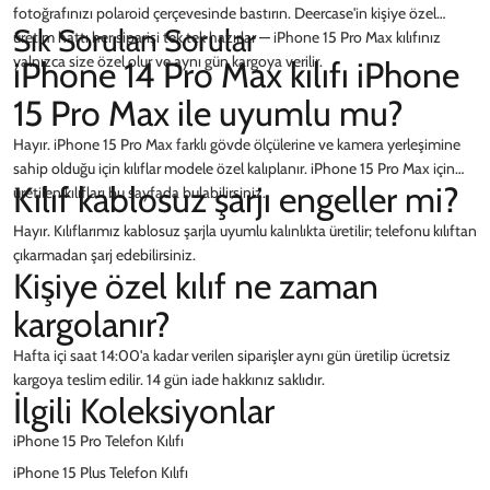
fotoğrafınızı polaroid çerçevesinde bastırın. Deercase'in kişiye özel
Sık Sorulan Sorular
üretim hattı her siparişi tek tek hazırlar — iPhone 15 Pro Max kılıfınız
yalnızca size özel olur ve aynı gün kargoya verilir.
iPhone 14 Pro Max kılıfı iPhone
15 Pro Max ile uyumlu mu?
Hayır. iPhone 15 Pro Max farklı gövde ölçülerine ve kamera yerleşimine
sahip olduğu için kılıflar modele özel kalıplanır. iPhone 15 Pro Max için
Kılıf kablosuz şarjı engeller mi?
üretilen kılıfları bu sayfada bulabilirsiniz.
Hayır. Kılıflarımız kablosuz şarjla uyumlu kalınlıkta üretilir; telefonu kılıftan
çıkarmadan şarj edebilirsiniz.
Kişiye özel kılıf ne zaman
kargolanır?
Hafta içi saat 14:00'a kadar verilen siparişler aynı gün üretilip ücretsiz
kargoya teslim edilir. 14 gün iade hakkınız saklıdır.
İlgili Koleksiyonlar
iPhone 15 Pro Telefon Kılıfı
iPhone 15 Plus Telefon Kılıfı