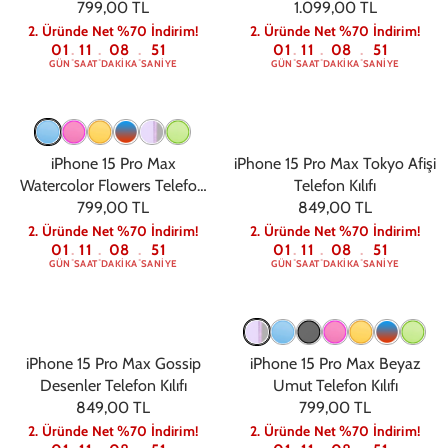
799,00 TL
1.099,00 TL
Magsafe
2. Üründe Net %70 İndirim!
2. Üründe Net %70 İndirim!
01
11
08
50
01
11
08
50
:
:
:
:
:
:
GÜN
SAAT
DAKIKA
SANIYE
GÜN
SAAT
DAKIKA
SANIYE
iPhone 15 Pro Max
iPhone 15 Pro Max Tokyo Afişi
Watercolor Flowers Telefon
Telefon Kılıfı
799,00 TL
Kılıfı
849,00 TL
2. Üründe Net %70 İndirim!
2. Üründe Net %70 İndirim!
01
11
08
50
01
11
08
50
:
:
:
:
:
:
GÜN
SAAT
DAKIKA
SANIYE
GÜN
SAAT
DAKIKA
SANIYE
iPhone 15 Pro Max Gossip
iPhone 15 Pro Max Beyaz
Desenler Telefon Kılıfı
Umut Telefon Kılıfı
849,00 TL
799,00 TL
2. Üründe Net %70 İndirim!
2. Üründe Net %70 İndirim!