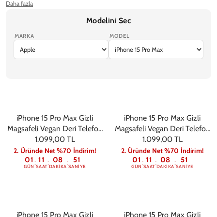
Daha fazla
iPhone 16 Pro Max Telefon Kılıfı
Ekran Koruyucu
Modelini Sec
iPhone Kamera Koruyucu
MARKA
MODEL
iPhone 17 Pro Max
iPhone 17 Pro
iPhone Air
iPhone 17
iPhone 17e
iPhone 15 Pro Max Gizli
iPhone 15 Pro Max Gizli
Magsafeli Vegan Deri Telefon
Magsafeli Vegan Deri Telefon
1.099,00 TL
Kılıfı - Siyah
1.099,00 TL
Kılıfı - Gri
2. Üründe Net %70 İndirim!
2. Üründe Net %70 İndirim!
01
11
08
50
01
11
08
50
:
:
:
:
:
:
GÜN
SAAT
DAKIKA
SANIYE
GÜN
SAAT
DAKIKA
SANIYE
iPhone 15 Pro Max Gizli
iPhone 15 Pro Max Gizli