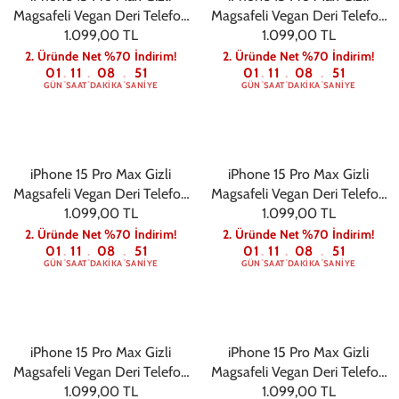
Magsafeli Vegan Deri Telefon
Magsafeli Vegan Deri Telefon
Kılıfı - Kiremit
1.099,00 TL
Kılıfı - Lacivert
1.099,00 TL
2. Üründe Net %70 İndirim!
2. Üründe Net %70 İndirim!
01
11
08
50
01
11
08
50
:
:
:
:
:
:
GÜN
SAAT
DAKIKA
SANIYE
GÜN
SAAT
DAKIKA
SANIYE
iPhone 15 Pro Max Gizli
iPhone 15 Pro Max Gizli
Magsafeli Vegan Deri Telefon
Magsafeli Vegan Deri Telefon
Kılıfı - Pembe
1.099,00 TL
Kılıfı - Zümrüt
1.099,00 TL
2. Üründe Net %70 İndirim!
2. Üründe Net %70 İndirim!
01
11
08
50
01
11
08
50
:
:
:
:
:
:
GÜN
SAAT
DAKIKA
SANIYE
GÜN
SAAT
DAKIKA
SANIYE
iPhone 15 Pro Max Gizli
iPhone 15 Pro Max Gizli
Magsafeli Vegan Deri Telefon
Magsafeli Vegan Deri Telefon
Kılıfı - Kahve
1.099,00 TL
1.099,00 TL
Kılıfı - Gold