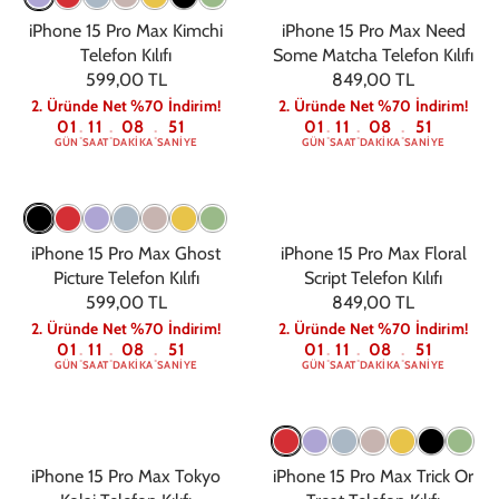
iPhone 15 Pro Max Kimchi
iPhone 15 Pro Max Need
Telefon Kılıfı
Some Matcha Telefon Kılıfı
599,00 TL
849,00 TL
2. Üründe Net %70 İndirim!
2. Üründe Net %70 İndirim!
01
11
08
50
01
11
08
50
:
:
:
:
:
:
GÜN
SAAT
DAKIKA
SANIYE
GÜN
SAAT
DAKIKA
SANIYE
iPhone 15 Pro Max Ghost
iPhone 15 Pro Max Floral
Picture Telefon Kılıfı
Script Telefon Kılıfı
599,00 TL
849,00 TL
2. Üründe Net %70 İndirim!
2. Üründe Net %70 İndirim!
01
11
08
50
01
11
08
50
:
:
:
:
:
:
GÜN
SAAT
DAKIKA
SANIYE
GÜN
SAAT
DAKIKA
SANIYE
iPhone 15 Pro Max Tokyo
iPhone 15 Pro Max Trick Or