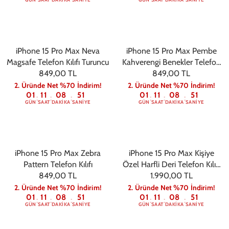
iPhone 15 Pro Max Neva
iPhone 15 Pro Max Pembe
Magsafe Telefon Kılıfı Turuncu
Kahverengi Benekler Telefon
849,00 TL
849,00 TL
Kılıfı
2. Üründe Net %70 İndirim!
2. Üründe Net %70 İndirim!
01
11
08
50
01
11
08
50
:
:
:
:
:
:
GÜN
SAAT
DAKIKA
SANIYE
GÜN
SAAT
DAKIKA
SANIYE
iPhone 15 Pro Max Zebra
iPhone 15 Pro Max Kişiye
Pattern Telefon Kılıfı
Özel Harfli Deri Telefon Kılıfı
849,00 TL
1.990,00 TL
Siyah
2. Üründe Net %70 İndirim!
2. Üründe Net %70 İndirim!
01
11
08
50
01
11
08
50
:
:
:
:
:
:
GÜN
SAAT
DAKIKA
SANIYE
GÜN
SAAT
DAKIKA
SANIYE