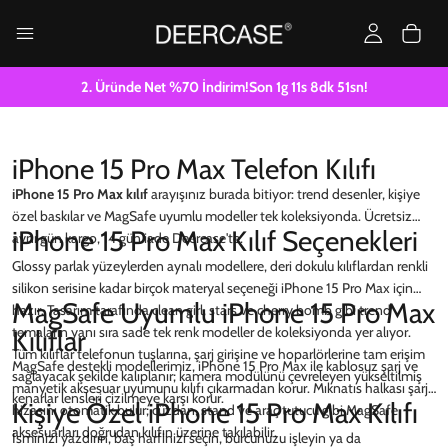
2. Üründe Net %70 İndirim!
Son
1g
11
s
8
dk
50
sn!
iPhone 15 Pro Max Telefon Kılıfı
iPhone 15 Pro Max kılıf
arayışınız burada bitiyor: trend desenler, kişiye
özel baskılar ve MagSafe uyumlu modeller tek koleksiyonda. Ücretsiz
iPhone 15 Pro Max Kılıf Seçenekleri
aynı gün kargo, 14 gün iade Deercase'te.
Glossy parlak yüzeylerden aynalı modellere, deri dokulu kılıflardan renkli
silikon serisine kadar birçok materyal seçeneği iPhone 15 Pro Max için
MagSafe Uyumlu iPhone 15 Pro Max
hazır. Tasarım tarafında clean girl, stars ve cherry bomb gibi trend
temaların yanı sıra sade tek renk modeller de koleksiyonda yer alıyor.
Kılıflar
Tüm kılıflar telefonun tuşlarına, şarj girişine ve hoparlörlerine tam erişim
MagSafe destekli modellerimiz, iPhone 15 Pro Max ile kablosuz şarj ve
sağlayacak şekilde kalıplanır; kamera modülünü çevreleyen yükseltilmiş
manyetik aksesuar uyumunu kılıfı çıkarmadan korur. Mıknatıs halkası şarj
kenarlar lensleri çizilmeye karşı korur.
Kişiye Özel iPhone 15 Pro Max Kılıfı
hizasını otomatik bulur; cüzdan, stand ve araç tutucu gibi MagSafe
aksesuarları doğrudan kılıfın üzerine takılabilir.
İsminizi yazdırın, baş harfinizi seçin, burcunuzu işleyin ya da