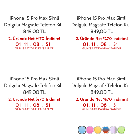
iPhone 15 Pro Max Simli
iPhone 15 Pro Max Simli
Dolgulu Magsafe Telefon Kılıfı
Dolgulu Magsafe Telefon Kılıfı
849,00 TL
Gri
849,00 TL
Pembe
2. Üründe Net %70 İndirim!
2. Üründe Net %70 İndirim!
01
11
08
50
01
11
08
50
:
:
:
:
:
:
GÜN
SAAT
DAKIKA
SANIYE
GÜN
SAAT
DAKIKA
SANIYE
iPhone 15 Pro Max Simli
iPhone 15 Pro Max Simli
Dolgulu Magsafe Telefon Kılıfı
Dolgulu Magsafe Telefon Kılıfı
849,00 TL
Yeşil
849,00 TL
Turuncu
2. Üründe Net %70 İndirim!
2. Üründe Net %70 İndirim!
01
11
08
50
01
11
08
50
:
:
:
:
:
:
GÜN
SAAT
DAKIKA
SANIYE
GÜN
SAAT
DAKIKA
SANIYE