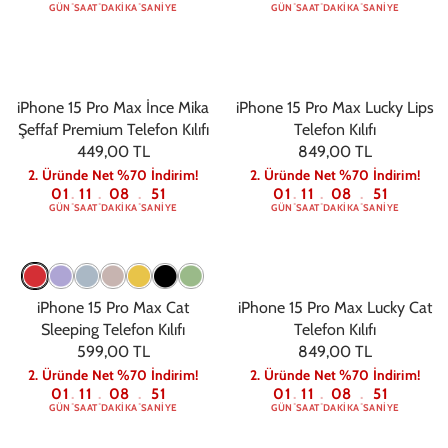
GÜN
SAAT
DAKIKA
SANIYE
GÜN
SAAT
DAKIKA
SANIYE
iPhone 15 Pro Max İnce Mika
iPhone 15 Pro Max Lucky Lips
Şeffaf Premium Telefon Kılıfı
Telefon Kılıfı
449,00 TL
849,00 TL
2. Üründe Net %70 İndirim!
2. Üründe Net %70 İndirim!
01
11
08
50
01
11
08
50
:
:
:
:
:
:
GÜN
SAAT
DAKIKA
SANIYE
GÜN
SAAT
DAKIKA
SANIYE
iPhone 15 Pro Max Cat
iPhone 15 Pro Max Lucky Cat
Sleeping Telefon Kılıfı
Telefon Kılıfı
599,00 TL
849,00 TL
2. Üründe Net %70 İndirim!
2. Üründe Net %70 İndirim!
01
11
08
50
01
11
08
50
:
:
:
:
:
:
GÜN
SAAT
DAKIKA
SANIYE
GÜN
SAAT
DAKIKA
SANIYE