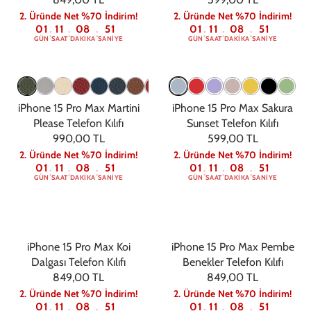
2. Üründe Net %70 İndirim!
2. Üründe Net %70 İndirim!
01
11
08
50
01
11
08
50
:
:
:
:
:
:
GÜN
SAAT
DAKIKA
SANIYE
GÜN
SAAT
DAKIKA
SANIYE
iPhone 15 Pro Max Martini
iPhone 15 Pro Max Sakura
Please Telefon Kılıfı
Sunset Telefon Kılıfı
990,00 TL
599,00 TL
2. Üründe Net %70 İndirim!
2. Üründe Net %70 İndirim!
01
11
08
50
01
11
08
50
:
:
:
:
:
:
GÜN
SAAT
DAKIKA
SANIYE
GÜN
SAAT
DAKIKA
SANIYE
iPhone 15 Pro Max Koi
iPhone 15 Pro Max Pembe
Dalgası Telefon Kılıfı
Benekler Telefon Kılıfı
849,00 TL
849,00 TL
2. Üründe Net %70 İndirim!
2. Üründe Net %70 İndirim!
01
11
08
50
01
11
08
50
:
:
:
:
:
: