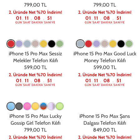
799,00 TL
799,00 TL
2. Üründe Net %70 İndirim!
2. Üründe Net %70 İndirim!
01
11
08
50
01
11
08
50
:
:
:
:
:
:
GÜN
SAAT
DAKIKA
SANIYE
GÜN
SAAT
DAKIKA
SANIYE
iPhone 15 Pro Max Sessiz
iPhone 15 Pro Max Good Luck
Melekler Telefon Kılıfı
Money Telefon Kılıfı
599,00 TL
599,00 TL
2. Üründe Net %70 İndirim!
2. Üründe Net %70 İndirim!
01
11
08
50
01
11
08
50
:
:
:
:
:
:
GÜN
SAAT
DAKIKA
SANIYE
GÜN
SAAT
DAKIKA
SANIYE
iPhone 15 Pro Max Lucky
iPhone 15 Pro Max Şans
Gossip Girl Telefon Kılıfı
Dalgası Telefon Kılıfı
799,00 TL
849,00 TL
2. Üründe Net %70 İndirim!
2. Üründe Net %70 İndirim!