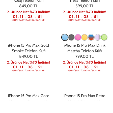
Kolaj Telefon Kılıfı
Treat Telefon Kılıfı
849,00 TL
599,00 TL
2. Üründe Net %70 İndirim!
2. Üründe Net %70 İndirim!
01
11
08
50
01
11
08
50
:
:
:
:
:
:
GÜN
SAAT
DAKIKA
SANIYE
GÜN
SAAT
DAKIKA
SANIYE
iPhone 15 Pro Max Gold
iPhone 15 Pro Max Drink
Smoke Telefon Kılıfı
Matcha Telefon Kılıfı
849,00 TL
799,00 TL
2. Üründe Net %70 İndirim!
2. Üründe Net %70 İndirim!
01
11
08
50
01
11
08
50
:
:
:
:
:
:
GÜN
SAAT
DAKIKA
SANIYE
GÜN
SAAT
DAKIKA
SANIYE
iPhone 15 Pro Max Gece
iPhone 15 Pro Max Retro
Manzarası Telefon Kılıfı
Market Telefon Kılıfı
849,00 TL
849,00 TL
2. Üründe Net %70 İndirim!
2. Üründe Net %70 İndirim!