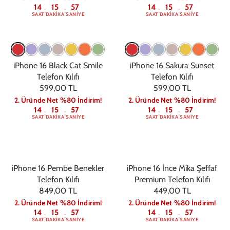
14
15
56
14
15
56
:
:
:
:
SAAT
DAKIKA
SANIYE
SAAT
DAKIKA
SANIYE
iPhone 16 Black Cat Smile
iPhone 16 Sakura Sunset
Telefon Kılıfı
Telefon Kılıfı
599,00 TL
599,00 TL
2. Üründe Net %80 İndirim!
2. Üründe Net %80 İndirim!
14
15
56
14
15
56
:
:
:
:
SAAT
DAKIKA
SANIYE
SAAT
DAKIKA
SANIYE
iPhone 16 Pembe Benekler
iPhone 16 İnce Mika Şeffaf
Telefon Kılıfı
Premium Telefon Kılıfı
849,00 TL
449,00 TL
2. Üründe Net %80 İndirim!
2. Üründe Net %80 İndirim!
14
15
56
14
15
56
:
:
:
:
SAAT
DAKIKA
SANIYE
SAAT
DAKIKA
SANIYE