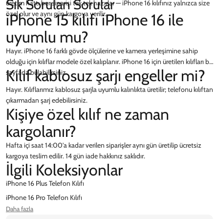
Sık Sorulan Sorular
üretim hattı her siparişi tek tek hazırlar — iPhone 16 kılıfınız yalnızca size
özel olur ve aynı gün kargoya verilir.
iPhone 15 kılıfı iPhone 16 ile
uyumlu mu?
Hayır. iPhone 16 farklı gövde ölçülerine ve kamera yerleşimine sahip
olduğu için kılıflar modele özel kalıplanır. iPhone 16 için üretilen kılıfları bu
Kılıf kablosuz şarjı engeller mi?
sayfada bulabilirsiniz.
Hayır. Kılıflarımız kablosuz şarjla uyumlu kalınlıkta üretilir; telefonu kılıftan
çıkarmadan şarj edebilirsiniz.
Kişiye özel kılıf ne zaman
kargolanır?
Hafta içi saat 14:00'a kadar verilen siparişler aynı gün üretilip ücretsiz
kargoya teslim edilir. 14 gün iade hakkınız saklıdır.
İlgili Koleksiyonlar
iPhone 16 Plus Telefon Kılıfı
iPhone 16 Pro Telefon Kılıfı
Daha fazla
iPhone 17 Telefon Kılıfı