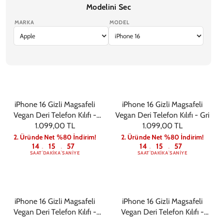
Ekran Koruyucu
Modelini Sec
MARKA
MODEL
iPhone 17 Pro Max
iPhone 17 Pro
iPhone Air
iPhone 17
iPhone 17e
iPhone 16 Gizli Magsafeli
iPhone 16 Gizli Magsafeli
Vegan Deri Telefon Kılıfı -
Vegan Deri Telefon Kılıfı - Gri
1.099,00 TL
Siyah
1.099,00 TL
2. Üründe Net %80 İndirim!
2. Üründe Net %80 İndirim!
14
15
56
14
15
56
:
:
:
:
SAAT
DAKIKA
SANIYE
SAAT
DAKIKA
SANIYE
iPhone 16 Gizli Magsafeli
iPhone 16 Gizli Magsafeli
Vegan Deri Telefon Kılıfı -
Vegan Deri Telefon Kılıfı -