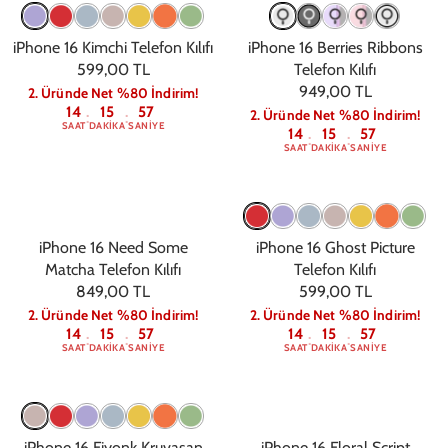
iPhone 16 Kimchi Telefon Kılıfı
iPhone 16 Berries Ribbons
599,00 TL
Telefon Kılıfı
949,00 TL
2. Üründe Net %80 İndirim!
14
15
56
2. Üründe Net %80 İndirim!
:
:
SAAT
DAKIKA
SANIYE
14
15
56
:
:
SAAT
DAKIKA
SANIYE
iPhone 16 Need Some
iPhone 16 Ghost Picture
Matcha Telefon Kılıfı
Telefon Kılıfı
849,00 TL
599,00 TL
2. Üründe Net %80 İndirim!
2. Üründe Net %80 İndirim!
14
15
56
14
15
56
:
:
:
:
SAAT
DAKIKA
SANIYE
SAAT
DAKIKA
SANIYE
iPhone 16 Fiyonk Kruvasan
iPhone 16 Floral Script