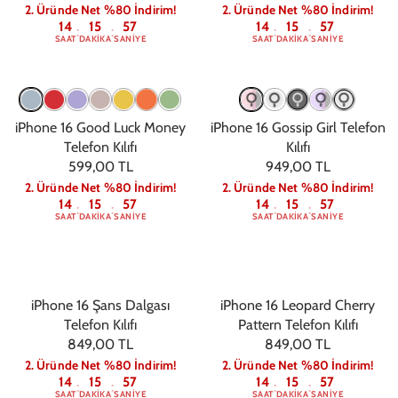
2. Üründe Net %80 İndirim!
2. Üründe Net %80 İndirim!
14
15
56
14
15
56
:
:
:
:
SAAT
DAKIKA
SANIYE
SAAT
DAKIKA
SANIYE
iPhone 16 Good Luck Money
iPhone 16 Gossip Girl Telefon
Telefon Kılıfı
Kılıfı
599,00 TL
949,00 TL
2. Üründe Net %80 İndirim!
2. Üründe Net %80 İndirim!
14
15
56
14
15
56
:
:
:
:
SAAT
DAKIKA
SANIYE
SAAT
DAKIKA
SANIYE
iPhone 16 Şans Dalgası
iPhone 16 Leopard Cherry
Telefon Kılıfı
Pattern Telefon Kılıfı
849,00 TL
849,00 TL
2. Üründe Net %80 İndirim!
2. Üründe Net %80 İndirim!
14
15
56
14
15
56
:
:
:
:
SAAT
DAKIKA
SANIYE
SAAT
DAKIKA
SANIYE