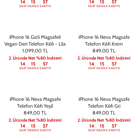
14
15
56
14
15
56
:
:
:
:
SAAT
DAKIKA
SANIYE
SAAT
DAKIKA
SANIYE
iPhone 16 Gizli Magsafeli
iPhone 16 Neva Magsafe
Vegan Deri Telefon Kılıfı - Lila
Telefon Kılıfı Krem
1.099,00 TL
849,00 TL
2. Üründe Net %80 İndirim!
2. Üründe Net %80 İndirim!
14
15
56
14
15
56
:
:
:
:
SAAT
DAKIKA
SANIYE
SAAT
DAKIKA
SANIYE
iPhone 16 Neva Magsafe
iPhone 16 Neva Magsafe
Telefon Kılıfı Yeşil
Telefon Kılıfı Gri
849,00 TL
849,00 TL
2. Üründe Net %80 İndirim!
2. Üründe Net %80 İndirim!
14
15
56
14
15
56
:
:
:
:
SAAT
DAKIKA
SANIYE
SAAT
DAKIKA
SANIYE