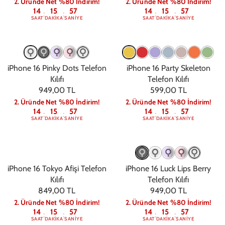
2. Üründe Net %80 İndirim!
2. Üründe Net %80 İndirim!
14
15
56
14
15
56
:
:
:
:
SAAT
DAKIKA
SANIYE
SAAT
DAKIKA
SANIYE
iPhone 16 Pinky Dots Telefon
iPhone 16 Party Skeleton
Kılıfı
Telefon Kılıfı
949,00 TL
599,00 TL
2. Üründe Net %80 İndirim!
2. Üründe Net %80 İndirim!
14
15
56
14
15
56
:
:
:
:
SAAT
DAKIKA
SANIYE
SAAT
DAKIKA
SANIYE
iPhone 16 Tokyo Afişi Telefon
iPhone 16 Luck Lips Berry
Kılıfı
Telefon Kılıfı
849,00 TL
949,00 TL
2. Üründe Net %80 İndirim!
2. Üründe Net %80 İndirim!
14
15
56
14
15
56
:
:
:
:
SAAT
DAKIKA
SANIYE
SAAT
DAKIKA
SANIYE