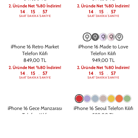
2. Üründe Net %80 İndirim!
2. Üründe Net %80 İndirim!
14
15
56
14
15
56
:
:
:
:
SAAT
DAKIKA
SANIYE
SAAT
DAKIKA
SANIYE
iPhone 16 Retro Market
iPhone 16 Made to Love
Telefon Kılıfı
Telefon Kılıfı
849,00 TL
949,00 TL
2. Üründe Net %80 İndirim!
2. Üründe Net %80 İndirim!
14
15
56
14
15
56
:
:
:
:
SAAT
DAKIKA
SANIYE
SAAT
DAKIKA
SANIYE
iPhone 16 Gece Manzarası
iPhone 16 Seoul Telefon Kılıfı
Telefon Kılıfı
599,00 TL
849,00 TL
2. Üründe Net %80 İndirim!
14
15
56
2. Üründe Net %80 İndirim!
:
:
SAAT
DAKIKA
SANIYE
14
15
56
:
: