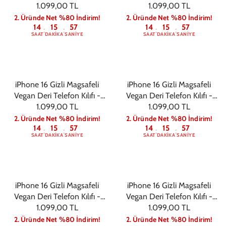
1.099,00 TL
Kiremit
1.099,00 TL
Altın
2. Üründe Net %80 İndirim!
2. Üründe Net %80 İndirim!
14
15
56
14
15
56
:
:
:
:
SAAT
DAKIKA
SANIYE
SAAT
DAKIKA
SANIYE
iPhone 16 Gizli Magsafeli
iPhone 16 Gizli Magsafeli
Vegan Deri Telefon Kılıfı -
Vegan Deri Telefon Kılıfı -
1.099,00 TL
Kahve
1.099,00 TL
Lacivert
2. Üründe Net %80 İndirim!
2. Üründe Net %80 İndirim!
14
15
56
14
15
56
:
:
:
:
SAAT
DAKIKA
SANIYE
SAAT
DAKIKA
SANIYE
iPhone 16 Gizli Magsafeli
iPhone 16 Gizli Magsafeli
Vegan Deri Telefon Kılıfı -
Vegan Deri Telefon Kılıfı -
1.099,00 TL
Pembe
1.099,00 TL
Turuncu
2. Üründe Net %80 İndirim!
2. Üründe Net %80 İndirim!