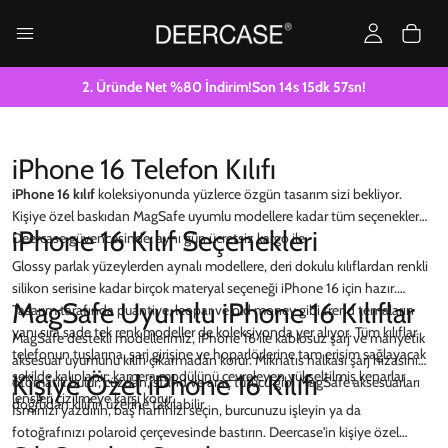
2. Üründe Net %80 İndirim!
Son
14
s
15
dk
56
sn!
iPhone 16 Telefon Kılıfı
iPhone 16 kılıf
koleksiyonunda yüzlerce özgün tasarım sizi bekliyor.
Kişiye özel baskıdan MagSafe uyumlu modellere kadar tüm seçenekler
iPhone 16 Kılıf Seçenekleri
Deercase güvencesinde; aynı gün ücretsiz kargo ile.
Glossy parlak yüzeylerden aynalı modellere, deri dokulu kılıflardan renkli
silikon serisine kadar birçok materyal seçeneği iPhone 16 için hazır.
MagSafe Uyumlu iPhone 16 Kılıflar
Tasarım tarafında puantiye, leopar ve old money gibi trend temaların
yanı sıra sade tek renk modeller de koleksiyonda yer alıyor. Tüm kılıflar
MagSafe destekli modellerimiz, iPhone 16 ile kablosuz şarj ve manyetik
telefonun tuşlarına, şarj girişine ve hoparlörlerine tam erişim sağlayacak
aksesuar uyumunu kılıfı çıkarmadan korur. Mıknatıs halkası şarj hizasını
şekilde kalıplanır; kamera modülünü çevreleyen yükseltilmiş kenarlar
Kişiye Özel iPhone 16 Kılıfı
otomatik bulur; cüzdan, stand ve araç tutucu gibi MagSafe aksesuarları
lensleri çizilmeye karşı korur.
doğrudan kılıfın üzerine takılabilir.
İsminizi yazdırın, baş harfinizi seçin, burcunuzu işleyin ya da
fotoğrafınızı polaroid çerçevesinde bastırın. Deercase'in kişiye özel