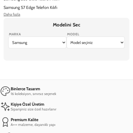
Samsung S7 Edge Telefon Kılıfı
Daha fazla
Samsung S8 Telefon Kılıfı
Samsung S9 Plus Telefon Kılıfı
Modelini Sec
MARKA
MODEL
iPhone 17 Pro Max
iPhone 17 Pro
iPhone Air
iPhone 17
iPhone 17e
Binlerce Tasarım
16 koleksiyon, sınırsız seçenek
Kişiye Özel Üretim
Siparişiniz size özel hazırlanır
Premium Kalite
A+++ malzeme, dayanıklı yapı