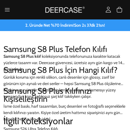
2. Üründe Net %70 İndirim!
Son
2
s
37
dk
21
sn!
Samsung S8 Plus Telefon Kılıfı
Samsung S8 Plus kılıf
koleksiyonunda telefonunuza karakter katacak
yüzlerce tasarım var. Deercase güvencesi, ücretsiz aynı gün kargo ve 14
Samsung S8 Plus İçin Hangi Kılıf?
gün iadeyle.
Günlük koruma için renkli silikon, canlı desenler için glossy, zarif bir
görünüm için aynalı ve deri seriler — hepsi Samsung S8 Plus ölçülerine
Samsung S8 Plus Kılıfınızı
birebir uygun üretilir. Yükseltilmiş kenarlar ekranı ve kamerayı yüzey
temasından korur; kablosuz şarj kılıf takılıyken çalışır.
Kişiselleştirin
İsme özel baskı, harf tasarımları, burç desenleri ve fotoğraflı seçeneklerle
kendi kılıfınızı yaratın. Kişiye özel üretim hattımız siparişinizi aynı gün
İlgili Koleksiyonlar
hazırlar; hediye için de ideal.
Samsung S26 Ultra Telefon Kılıfı